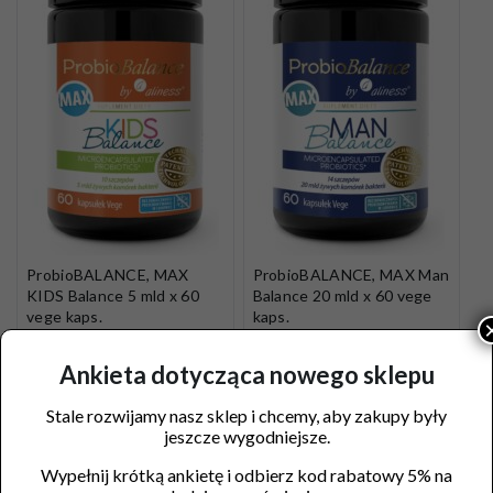
ProbioBALANCE, MAX
ProbioBALANCE, MAX Man
KIDS Balance 5 mld x 60
Balance 20 mld x 60 vege
vege kaps.
kaps.
63,90
zł
114,90
zł
Ankieta dotycząca nowego sklepu
Dodaj do koszyka
Dodaj do koszyka
Stale rozwijamy nasz sklep i chcemy, aby zakupy były
jeszcze wygodniejsze.
Wypełnij krótką ankietę i odbierz kod rabatowy 5% na