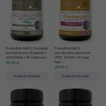
ProbioBALANCE, Drożdzaki
ProbioBALANCE,
Saccharomyces Boulardii 5
Lactobacillus plantarum
mld/250mg x 30 vege kaps.
LP01, 10 mld x 30 vege
kaps.
39,90
zł
39,90
zł
Dodaj do koszyka
Dodaj do koszyka