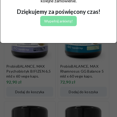
kolejne zamówienie.
Dziękujemy za poświęcony czas!
Wypełnij ankietę!
ProbioBALANCE, MAX
ProbioBALANCE, MAX
Psychobiotyk BIFIZEN 6,5
Rhamnosus GG Balance 5
mld x 60 vege kaps.
mld x 60 vege kaps.
92,90
zł
72,90
zł
Dodaj do koszyka
Dodaj do koszyka