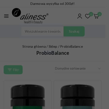
Darmowa wysyłka od 300zł!
0
0
Szukaj
Strona główna
/
Sklep
/
ProbioBalance
ProbioBalance
Filtr