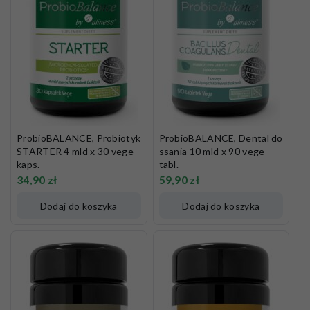
ProbioBALANCE, Probiotyk
ProbioBALANCE, Dental do
STARTER 4 mld x 30 vege
ssania 10 mld x 90 vege
kaps.
tabl.
34,90
zł
59,90
zł
Dodaj do koszyka
Dodaj do koszyka