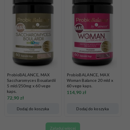
ProbioBALANCE, MAX
ProbioBALANCE, MAX
Saccharomyces Boualardii
Woman Balance 20 mld x
5 mld/250mg x 60 vege
60 vege kaps.
kaps.
114,90
zł
72,90
zł
Dodaj do koszyka
Dodaj do koszyka
Załaduj więcej