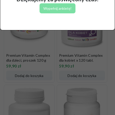
Wypełnij ankietę!
Premium Vitamin Complex
Premium Vitamin Complex
dla dzieci, proszek 120 g
dla kobiet x 120 tabl.
59,90
zł
59,90
zł
Dodaj do koszyka
Dodaj do koszyka