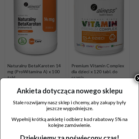
Naturalny BetaKaroten 14
Premium Vitamin Complex
mg (ProWitamina A) x 100
dla dzieci x 120 tabl. do
tabl.
ssania
45,90
zł
59,90
zł
Ankieta dotycząca nowego sklepu
Dodaj do koszyka
Dodaj do koszyka
Stale rozwijamy nasz sklep i chcemy, aby zakupy były
jeszcze wygodniejsze.
Wypełnij krótką ankietę i odbierz kod rabatowy 5% na
kolejne zamówienie.
Dziękujemy za poświęcony czas!