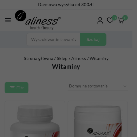
Darmowa wysyłka od 300zł!
0
0
Szukaj
Strona główna
/
Sklep
/
Aliness
/
Witaminy
Witaminy
Filtr