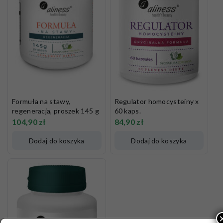
Formuła na stawy,
Regulator homocysteiny x
regeneracja, proszek 145 g
60 kaps.
104,90
zł
84,90
zł
Dodaj do koszyka
Dodaj do koszyka