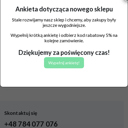
Ankieta dotycząca nowego sklepu
Stale rozwijamy nasz sklep i chcemy, aby zakupy były
jeszcze wygodniejsze.
Wypełnij krótką ankietę i odbierz kod rabatowy 5% na
kolejne zamówienie.
Dziękujemy za poświęcony czas!
Witamina C optymalna 250
mg x 200 kaps.
Wypełnij ankietę!
84,90
zł
Dodaj do koszyka
Skontaktuj się
+48 784 077 076