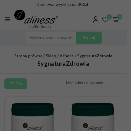
Darmowa wysyłka od 300zł!
0
0
Szukaj
Strona główna
/
Sklep
/
Aliness
/
SygnaturaZdrowia
SygnaturaZdrowia
Filtr