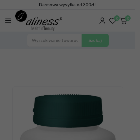
Darmowa wysyłka od 300zł!
0
0
Szukaj