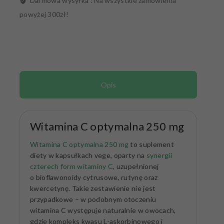
Darmowa wysyłka :
Na wszystkie zamówienia
powyżej 300zł!
Opis
Witamina C optymalna 250 mg
Witamina C optymalna 250 mg
to suplement
diety w kapsułkach vege, oparty na
synergii
czterech form witaminy C
, uzupełnionej
o bioflawonoidy cytrusowe, rutynę oraz
kwercetynę. Takie zestawienie nie jest
przypadkowe – w podobnym otoczeniu
witamina C występuje naturalnie w owocach,
gdzie kompleks kwasu L-askorbinowego i