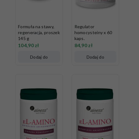
Formuła na stawy,
Regulator
regeneracja, proszek
homocysteiny x 60
145 g
kaps.
104,90
zł
84,90
zł
Dodaj do
Dodaj do
koszyka
koszyka