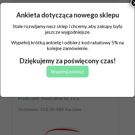
Skład
Ankieta dotycząca nowego sklepu
Działanie
Stale rozwijamy nasz sklep i chcemy, aby zakupy były
jeszcze wygodniejsze.
Wypełnij krótką ankietę i odbierz kod rabatowy 5% na
Sposób użycia
kolejne zamówienie.
Dziękujemy za poświęcony czas!
Ważne informacje
Wypełnij ankietę!
Producent:
Medicaline Sp. z o.o.
Ostrówiec 150, 05-480 Karczew