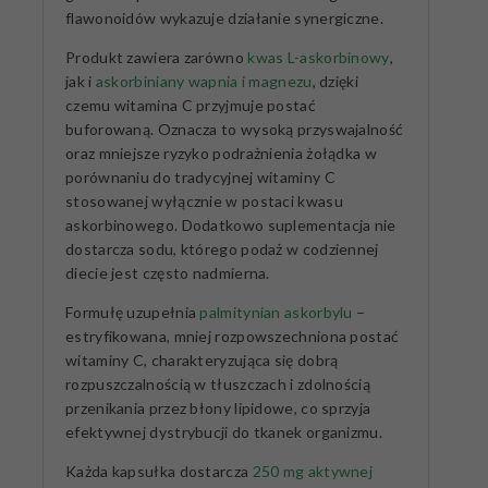
flawonoidów wykazuje działanie synergiczne.
Produkt zawiera zarówno
kwas L-askorbinowy
,
jak i
askorbiniany wapnia i magnezu
, dzięki
czemu witamina C przyjmuje postać
buforowaną. Oznacza to wysoką przyswajalność
oraz mniejsze ryzyko podrażnienia żołądka w
porównaniu do tradycyjnej witaminy C
stosowanej wyłącznie w postaci kwasu
askorbinowego. Dodatkowo suplementacja nie
dostarcza sodu, którego podaż w codziennej
diecie jest często nadmierna.
Formułę uzupełnia
palmitynian askorbylu
–
estryfikowana, mniej rozpowszechniona postać
witaminy C, charakteryzująca się dobrą
rozpuszczalnością w tłuszczach i zdolnością
przenikania przez błony lipidowe, co sprzyja
efektywnej dystrybucji do tkanek organizmu.
Każda kapsułka dostarcza
250 mg aktywnej