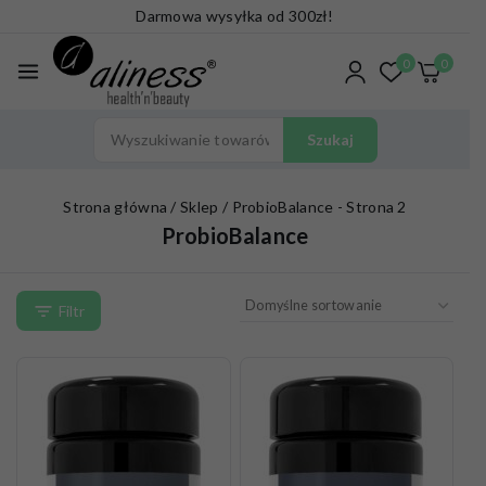
Darmowa wysyłka od 300zł!
0
0
Szukaj
Strona główna
/
Sklep
/
ProbioBalance
- Strona 2
ProbioBalance
Filtr