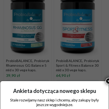
ProbioBALANCE, Probiotyk
ProbioBALANCE, Probiotyk
Rhamnosus GG Balance 5
Sport & Fitness Balance 30
mld x 30 vege kaps.
mld x 30 vege kaps.
39,90
zł
64,90
zł
Dodaj do koszyka
Dodaj do koszyka
Ankieta dotycząca nowego sklepu
Stale rozwijamy nasz sklep i chcemy, aby zakupy były
jeszcze wygodniejsze.