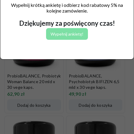
Wypełnij krótką ankietę i odbierz kod rabatowy 5% na
kolejne zamówienie.
Dziękujemy za poświęcony czas!
Wypełnij ankietę!
ProbioBALANCE, Probiotyk
ProbioBALANCE,
Woman Balance 20 mld x
Psychobiotyk BIFIZEN 6,5
30 vege kaps.
mld x 30 vege kaps.
62,90
zł
49,90
zł
Dodaj do koszyka
Dodaj do koszyka