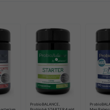
ProbioBALANCE,
ProbioBAL
bacterium
Probiotyk STARTER 4 mld
Man Balance