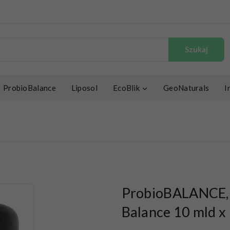
Szukaj
ProbioBalance
Liposol
EcoBlik
GeoNaturals
I
ProbioBALANCE, 
Balance 10 mld x 