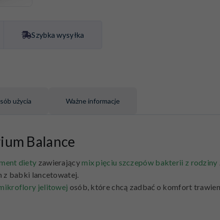
Szybka wysyłka
sób użycia
Ważne informacje
rium Balance
ment diety
zawierający
mix pięciu szczepów bakterii z rodziny
 z babki lancetowatej.
mikroflory jelitowej
osób, które chcą zadbać o komfort trawie