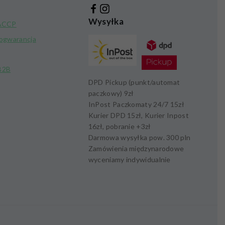
Wysyłka
HACCP
kogwarancja
B2B
DPD Pickup (punkt/automat
paczkowy)
9zł
InPost Paczkomaty 24/7
15zł
Kurier DPD
15zł,
Kurier Inpost
16zł
, pobranie +
3zł
Darmowa wysyłka pow.
300 pln
Zamówienia międzynarodowe
wyceniamy indywidualnie