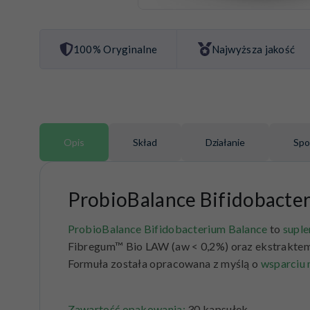
100% Oryginalne
Najwyższa jakość
Opis
Skład
Działanie
Spo
ProbioBalance Bifidobacte
ProbioBalance
Bifidobacterium Balance
to
suple
Fibregum™ Bio LAW (aw < 0,2%) oraz ekstraktem
Formuła została opracowana z myślą o
wsparciu 
Zawartość opakowania:
30 kapsułek