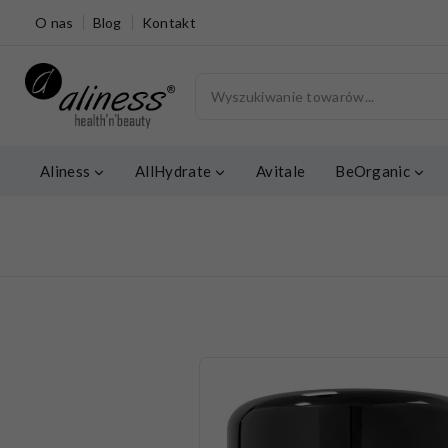
O nas
Blog
Kontakt
Aliness
AllHydrate
Avitale
BeOrganic