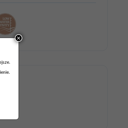
×
jsze.
enie.