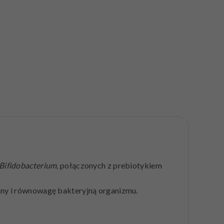
Bifidobacterium
, połączonych z prebiotykiem
nny i równowagę bakteryjną organizmu.