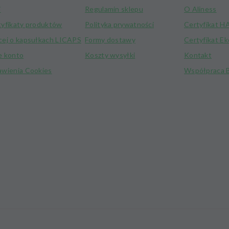
i
Regulamin sklepu
O Aliness
tyfikaty produktów
Polityka prywatności
Certyfikat 
cej o kapsułkach LICAPS
Formy dostawy
Certyfikat E
e konto
Koszty wysyłki
Kontakt
awienia Cookies
Współpraca 