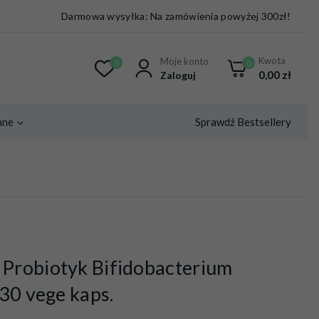
Darmowa wysyłka: Na zamówienia powyżej 300zł!
Kwota
Moje konto
0
0
0,00
zł
Zaloguj
Sprawdź Bestsellery
nne
Probiotyk Bifidobacterium
30 vege kaps.