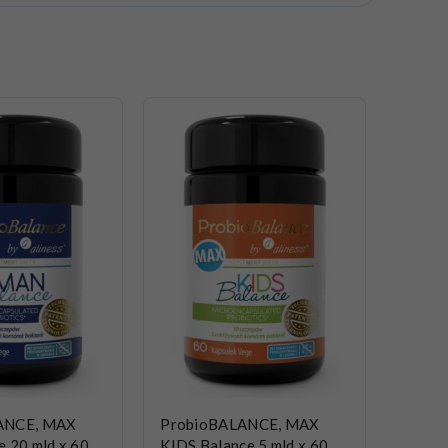
ANCE, MAX
ProbioBALANCE, MAX
 20 mld x 60
KIDS Balance 5 mld x 60