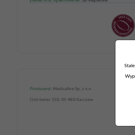
Stale
Wype
Producent:
Medicaline Sp. z o.o.
Ostrówiec 150, 05-480 Karczew