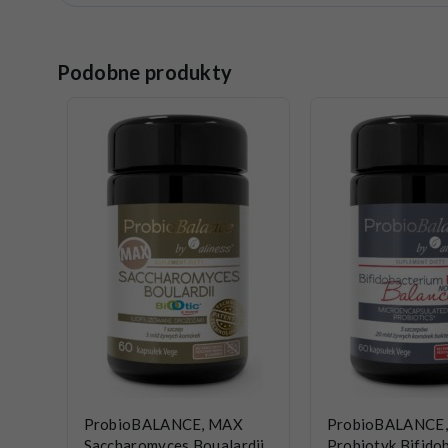
Podobne produkty
ProbioBALANCE, MAX
ProbioBALANCE,
Saccharomyces Boualardii
Probiotyk Bifido