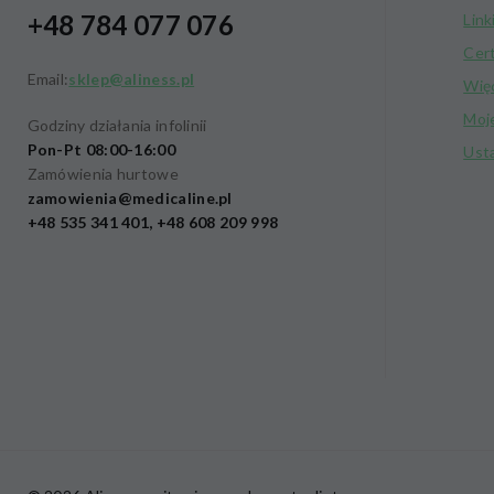
+48 784 077 076
Link
Cer
Email:
sklep@aliness.pl
Wię
Moj
Godziny działania infolinii
Pon-Pt 08:00-16:00
Ust
Zamówienia hurtowe
zamowienia@medicaline.pl
+48 535 341 401, +48 608 209 998