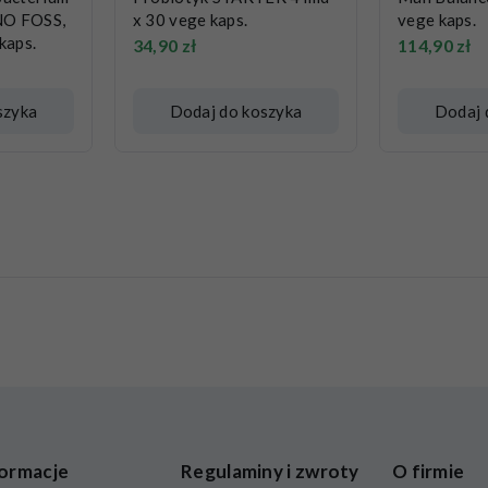
NO FOSS,
x 30 vege kaps.
vege kaps.
kaps.
34,90
zł
114,90
zł
szyka
Dodaj do koszyka
Dodaj 
ormacje
Regulaminy i zwroty
O firmie