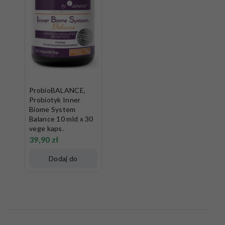
ProbioBALANCE,
Probiotyk Inner
Biome System
Balance 10 mld x 30
vege kaps.
39,90
zł
Dodaj do
koszyka