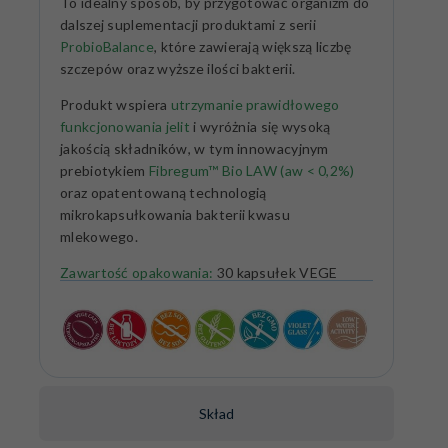
To idealny sposób, by przygotować organizm do
dalszej suplementacji produktami z serii
ProbioBalance
, które zawierają większą liczbę
szczepów oraz wyższe ilości bakterii.
Produkt wspiera
utrzymanie prawidłowego
funkcjonowania jelit
i wyróżnia się wysoką
jakością składników, w tym innowacyjnym
prebiotykiem
Fibregum™ Bio LAW (aw < 0,2%)
oraz opatentowaną technologią
mikrokapsułkowania bakterii kwasu
mlekowego.
Zawartość opakowania:
30 kapsułek VEGE
Skład