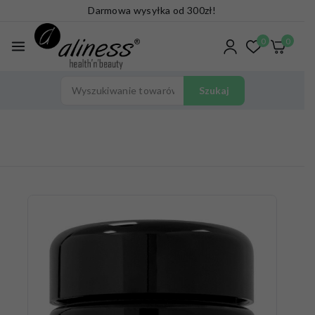
Darmowa wysyłka od 300zł!
0
0
Szukaj