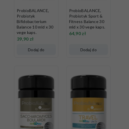
ProbioBALANCE,
ProbioBALANCE,
Probiotyk
Probiotyk Sport &
Bifidobacterium
Fitness Balance 30
Balance 10 mld x 30
mld x 30 vege kaps.
vege kaps.
64,90
zł
39,90
zł
Dodaj do
Dodaj do
koszyka
koszyka