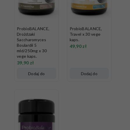
ProbioBALANCE,
ProbioBALANCE,
Drożdzaki
Travel x 30 vege
Saccharomyces
kaps.
Boulardii 5
49,90
zł
mld/250mg x 30
vege kaps.
39,90
zł
Dodaj do
Dodaj do
koszyka
koszyka