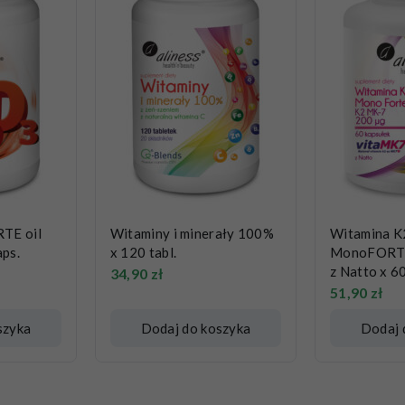
TE oil
Witaminy i minerały 100%
Witamina K
aps.
x 120 tabl.
MonoFORTE
z Natto x 60
34,90
zł
51,90
zł
szyka
Dodaj do koszyka
Dodaj 