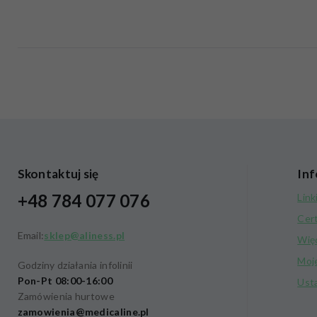
Skontaktuj się
Inf
+48 784 077 076
Link
Cer
Email:
sklep@aliness.pl
Wię
Moj
Godziny działania infolinii
Pon-Pt 08:00-16:00
Ust
Zamówienia hurtowe
zamowienia@medicaline.pl