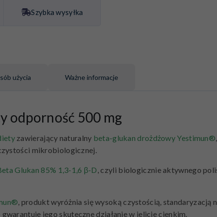
Szybka wysyłka
sób użycia
Ważne informacje
ty odporność 500 mg
diety
zawierający naturalny
beta-glukan drożdżowy Yestimun®
czystości mikrobiologicznej.
eta Glukan 85% 1,3-1,6 β-D
, czyli biologicznie aktywnego p
imun®
, produkt wyróżnia się wysoką czystością, standaryzacją
warantuje jego skuteczne działanie w jelicie cienkim.