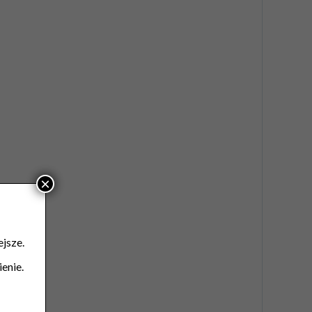
×
jsze.
enie.