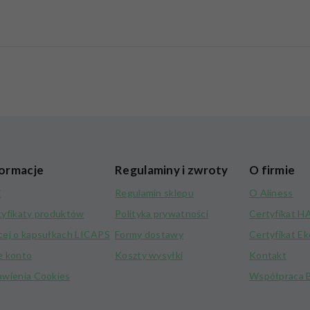
ormacje
Regulaminy i zwroty
O firmie
i
Regulamin sklepu
O Aliness
tyfikaty produktów
Polityka prywatności
Certyfikat 
cej o kapsułkach LICAPS
Formy dostawy
Certyfikat E
e konto
Koszty wysyłki
Kontakt
awienia Cookies
Współpraca 