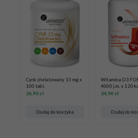
Cynk chelatowany 15 mg x
Witamina D3 FOR
100 tabl.
4000 j.m. x 120 k
26,90
zł
34,90
zł
Dodaj do koszyka
Dodaj do ko