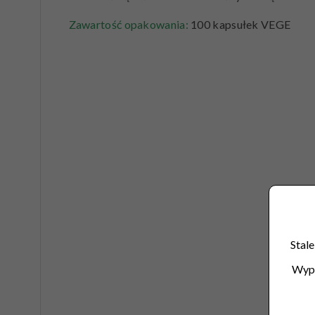
Zawartość opakowania:
100 kapsułek VEGE
Stale
Wype