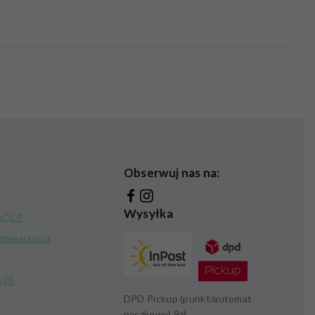
Obserwuj nas na:
Wysyłka
HACCP
kogwarancja
B2B
DPD Pickup (punkt/automat
paczkowy)
9zł