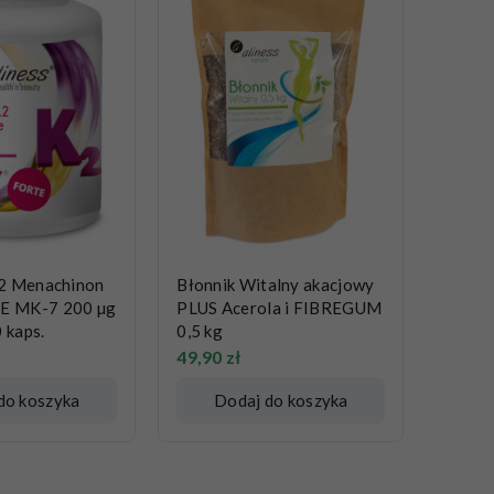
2 Menachinon
Błonnik Witalny akacjowy
 MK-7 200 µg
PLUS Acerola i FIBREGUM
 kaps.
0,5 kg
49,90
zł
do koszyka
Dodaj do koszyka