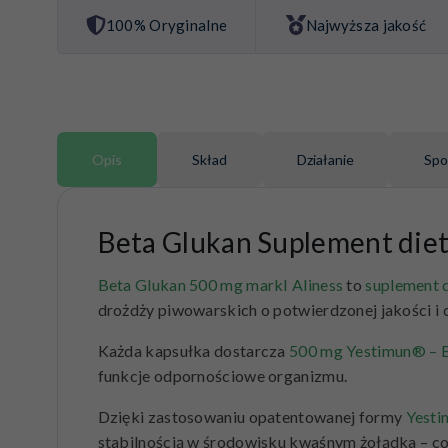
100% Oryginalne
Najwyższa jakość
Opis
Skład
Działanie
Spo
Beta Glukan Suplement die
Beta Glukan 5
00 mg
markI Aliness
to
suplement 
drożdży piwowarskich o potwierdzonej jakości i 
Każda kapsułka dostarcza
500 mg Yestimun® – B
funkcje odpornościowe organizmu.
Dzięki zastosowaniu opatentowanej formy
Yest
stabilnością w środowisku kwaśnym żołądka – co g