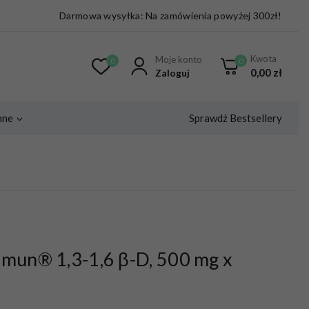
Darmowa wysyłka: Na zamówienia powyżej 300zł!
Kwota
Moje konto
0
0
0,00
zł
Zaloguj
Sprawdź Bestsellery
nne
imun® 1,3-1,6 β-D, 500 mg x