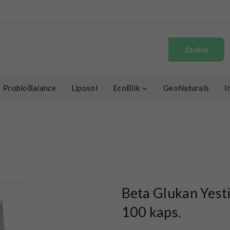
Szukaj
ProbioBalance
Liposol
EcoBlik
GeoNaturals
I
Beta Glukan Yest
100 kaps.