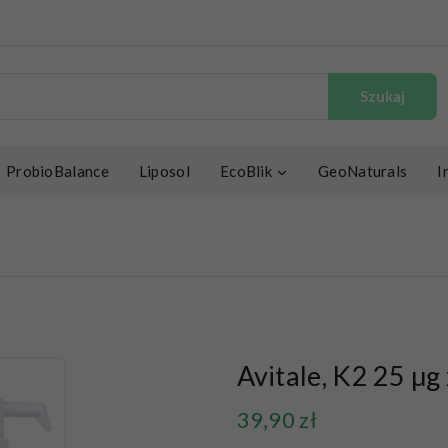
Szukaj
ProbioBalance
Liposol
EcoBlik
GeoNaturals
I
Avitale, K2 25 µg
39,90
zł