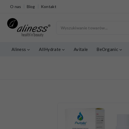
O nas
Blog
Kontakt
Aliness
AllHydrate
Avitale
BeOrganic