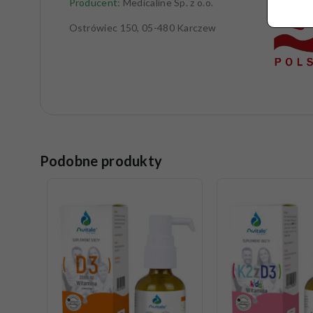
Producent:
Medicaline Sp. z o.o.
Ostrówiec 150, 05-480 Karczew
Podobne produkty