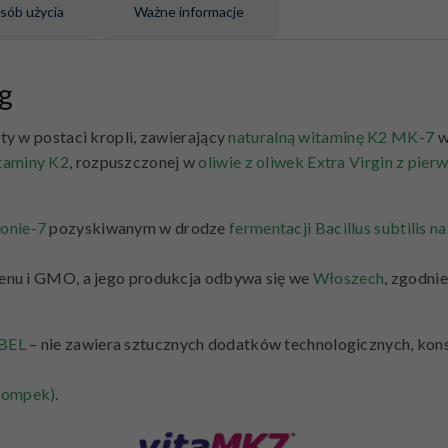
sób użycia
Ważne informacje
g
ty w postaci kropli, zawierający
naturalną witaminę K2 MK-7
w
taminy K2
, rozpuszczonej w
oliwie z oliwek Extra Virgin z pier
onie-7
pozyskiwanym w drodze
fermentacji Bacillus subtilis na
utenu i GMO, a jego produkcja odbywa się we
Włoszech
, zgodni
BEL
– nie zawiera sztucznych dodatków technologicznych, ko
 pompek)
.