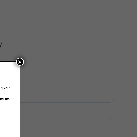
×
jsze.
enie.