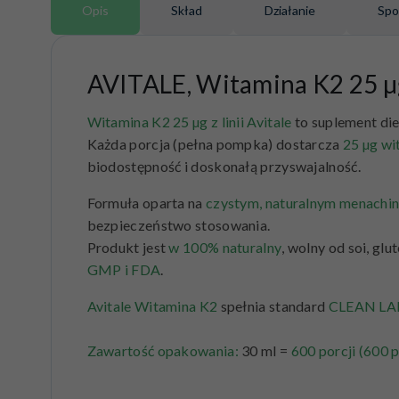
Opis
Skład
Działanie
Spo
AVITALE, Witamina K2 25 µ
Witamina K2 25 µg z linii Avitale
to suplement die
Każda porcja (pełna pompka) dostarcza
25 µg wi
biodostępność i doskonałą przyswajalność.
Formuła oparta na
czystym, naturalnym menachin
bezpieczeństwo stosowania.
Produkt jest
w 100% naturalny
, wolny od soi, gl
GMP i FDA
.
Avitale Witamina K2
spełnia standard
CLEAN LA
Zawartość opakowania:
30 ml =
600 porcji (600