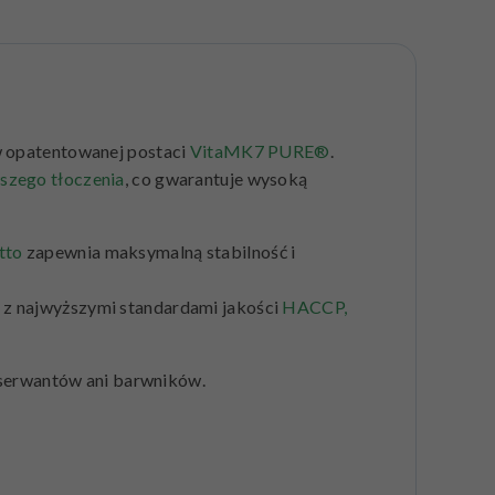
 opatentowanej postaci
VitaMK7 PURE®
.
wszego tłoczenia
, co gwarantuje wysoką
tto
zapewnia maksymalną stabilność i
e z najwyższymi standardami jakości
HACCP,
nserwantów ani barwników.