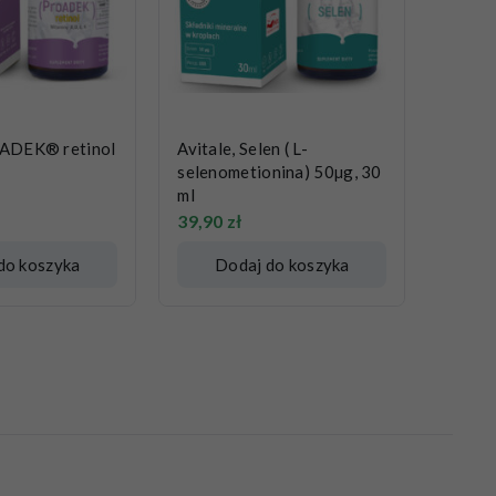
oADEK® retinol
Avitale, Selen ( L-
selenometionina) 50µg, 30
ml
39,90
zł
do koszyka
Dodaj do koszyka