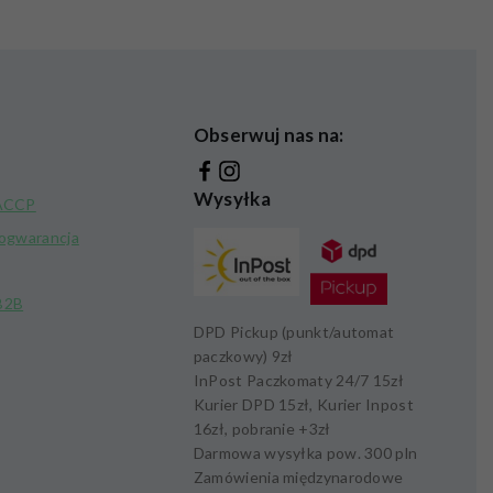
Obserwuj nas na:
Wysyłka
HACCP
kogwarancja
B2B
DPD Pickup (punkt/automat
paczkowy)
9zł
InPost Paczkomaty 24/7
15zł
Kurier DPD
15zł,
Kurier Inpost
16zł
, pobranie +
3zł
Darmowa wysyłka pow.
300 pln
Zamówienia międzynarodowe