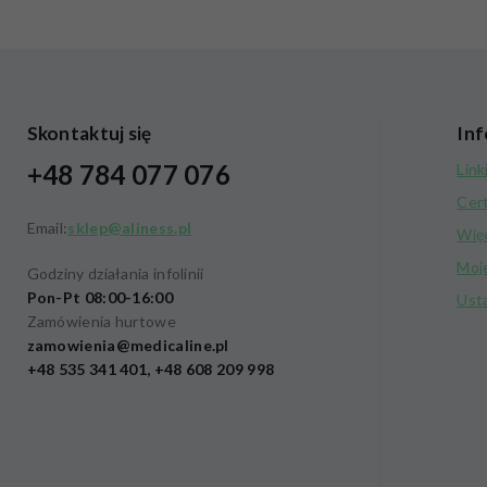
Skontaktuj się
Inf
+48 784 077 076
Link
Cer
Email:
sklep@aliness.pl
Wię
Moj
Godziny działania infolinii
Pon-Pt 08:00-16:00
Ust
Zamówienia hurtowe
zamowienia@medicaline.pl
+48 535 341 401, +48 608 209 998