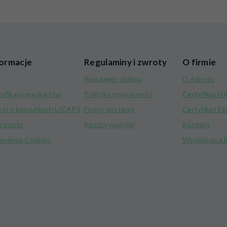
ormacje
Regulaminy i zwroty
O firmie
i
Regulamin sklepu
O Aliness
tyfikaty produktów
Polityka prywatności
Certyfikat 
cej o kapsułkach LICAPS
Formy dostawy
Certyfikat E
e konto
Koszty wysyłki
Kontakt
awienia Cookies
Współpraca 