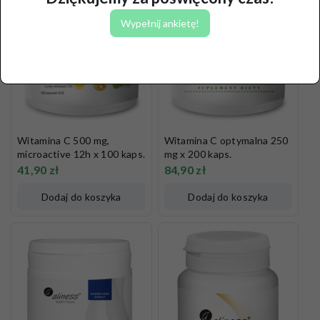
Wypełnij ankietę!
Witamina C 500 mg,
Witamina C optymalna 250
microactive 12h x 100 kaps.
mg x 200 kaps.
41,90
zł
84,90
zł
Dodaj do koszyka
Dodaj do koszyka