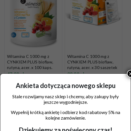
Witamina C 1000 mg z
Witamina C 1000 mg z
CYNKIEM PLUS bioflaw,
CYNKIEM PLUS bioflaw,
rutyna, acer. x 100 kaps.
rutyna, acer. x 30 saszetek
47,90
zł
29,90
zł
Ankieta dotycząca nowego sklepu
Dodaj do koszyka
Dodaj do koszyka
Stale rozwijamy nasz sklep i chcemy, aby zakupy były
jeszcze wygodniejsze.
Wypełnij krótką ankietę i odbierz kod rabatowy 5% na
kolejne zamówienie.
Dziękujemy za poświęcony czas!