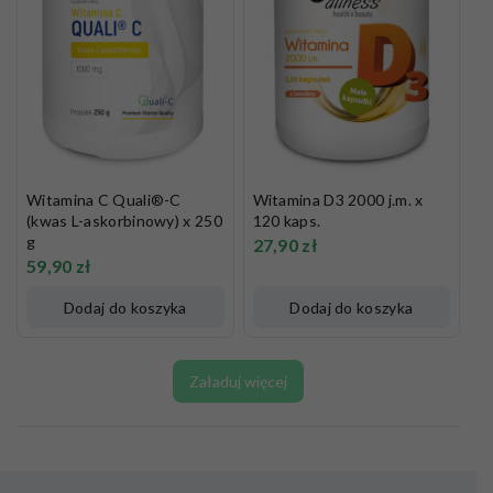
Witamina C Quali®-C
Witamina D3 2000 j.m. x
(kwas L-askorbinowy) x 250
120 kaps.
g
27,90
zł
59,90
zł
Dodaj do koszyka
Dodaj do koszyka
Załaduj więcej