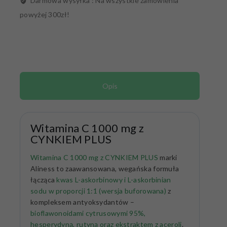
Darmowa wysyłka :
Na wszystkie zamówienia
powyżej 300zł!
Opis
Witamina C 1000 mg z
CYNKIEM PLUS
Witamina C 1000 mg z CYNKIEM PLUS
marki
Aliness to zaawansowana, wegańska formuła
łącząca
kwas L-askorbinowy i L-askorbinian
sodu w proporcji 1:1 (wersja buforowana)
z
kompleksem antyoksydantów –
bioflawonoidami cytrusowymi 95%,
hesperydyną, rutyną oraz ekstraktem z aceroli
.