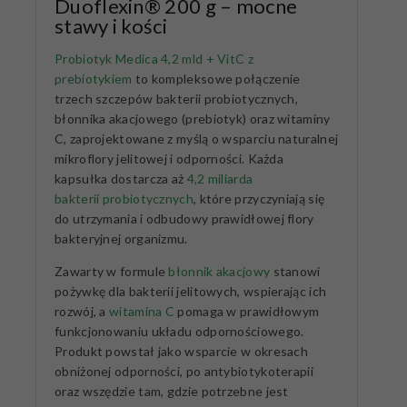
Duoflexin® 200 g – mocne
stawy i kości
Probiotyk Medica 4,2 mld + VitC z
prebiotykiem
to kompleksowe połączenie
trzech szczepów bakterii probiotycznych,
błonnika akacjowego (prebiotyk) oraz witaminy
C, zaprojektowane z myślą o wsparciu naturalnej
mikroflory jelitowej i odporności. Każda
kapsułka dostarcza aż
4,2 miliarda
bakterii probiotycznych
, które przyczyniają się
do utrzymania i odbudowy prawidłowej flory
bakteryjnej organizmu.
Zawarty w formule
błonnik akacjowy
stanowi
pożywkę dla bakterii jelitowych, wspierając ich
rozwój, a
witamina C
pomaga w prawidłowym
funkcjonowaniu układu odpornościowego.
Produkt powstał jako wsparcie w okresach
obniżonej odporności, po antybiotykoterapii
oraz wszędzie tam, gdzie potrzebne jest