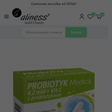
Darmowa wysyłka od 300zł!
0
0
Szukaj