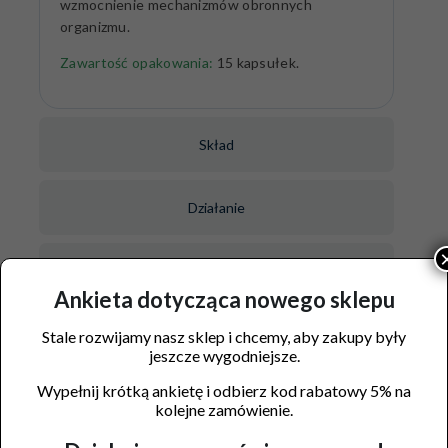
wzmocnienie mechanizmów obronnych
organizmu.
Zawartość opakowania:
15 kapsułek.
Skład
Działanie
Sposób użycia
Ankieta dotycząca nowego sklepu
Ważne informacje
Stale rozwijamy nasz sklep i chcemy, aby zakupy były
jeszcze wygodniejsze.
Wypełnij krótką ankietę i odbierz kod rabatowy 5% na
kolejne zamówienie.