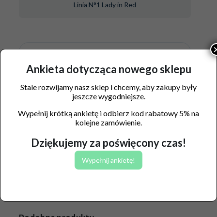
Linia N°1 Lady in Red
Producent:
Medicaline Sp. z o.o.
Ankieta dotycząca nowego sklepu
Ostrówiec 150, 05-480 Karczew
Stale rozwijamy nasz sklep i chcemy, aby zakupy były
jeszcze wygodniejsze.
Wypełnij krótką ankietę i odbierz kod rabatowy 5% na
kolejne zamówienie.
Dziękujemy za poświęcony czas!
Wypełnij ankietę!