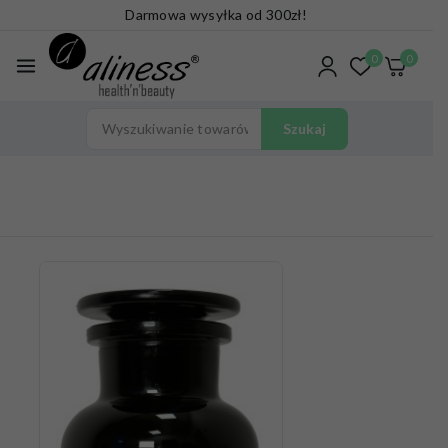
Darmowa wysyłka od 300zł!
0
0
Szukaj