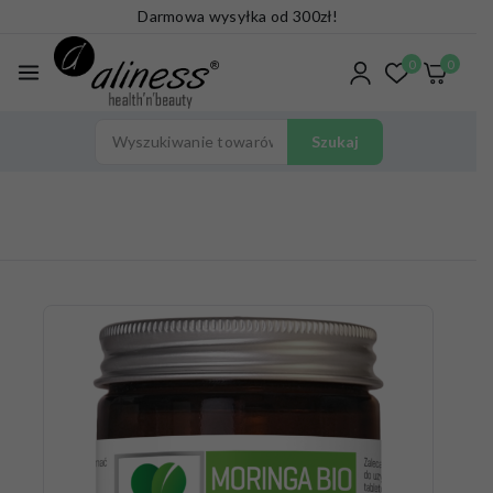
Darmowa wysyłka od 300zł!
0
0
Szukaj