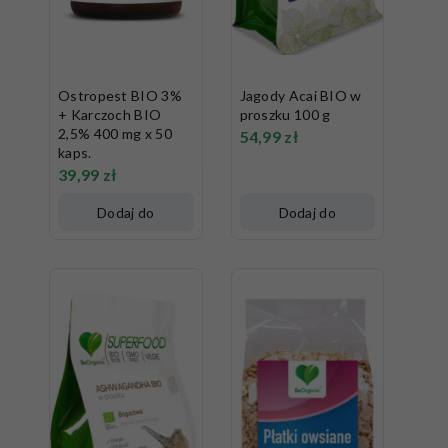
Ostropest BIO 3%
Jagody Acai BIO w
+ Karczoch BIO
proszku 100 g
2,5% 400 mg x 50
54,99
zł
kaps.
39,99
zł
Dodaj do
Dodaj do
koszyka
koszyka