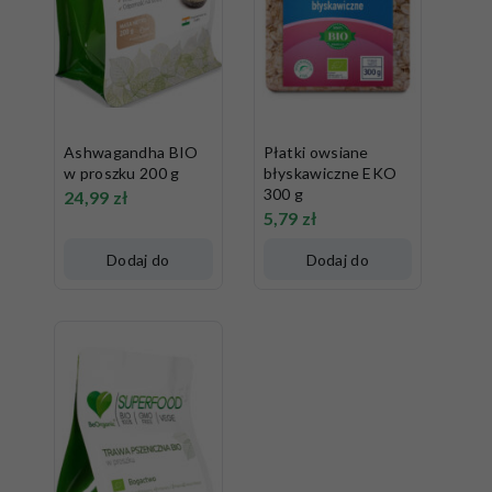
Ashwagandha BIO
Płatki owsiane
w proszku 200 g
błyskawiczne EKO
300 g
24,99
zł
5,79
zł
Dodaj do
Dodaj do
koszyka
koszyka