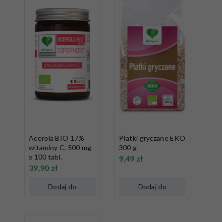
Acerola BIO 17%
Płatki gryczane EKO
witaminy C, 500 mg
300 g
x 100 tabl.
9,49
zł
39,90
zł
Dodaj do
Dodaj do
koszyka
koszyka