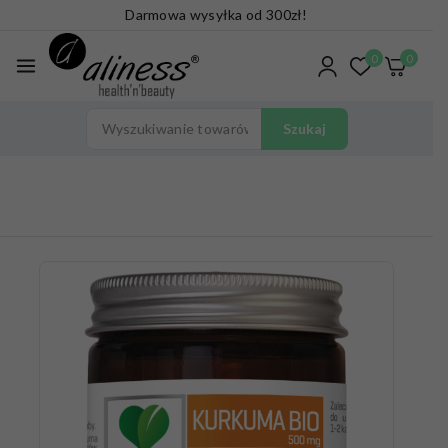
Darmowa wysyłka od 300zł!
0
0
Szukaj