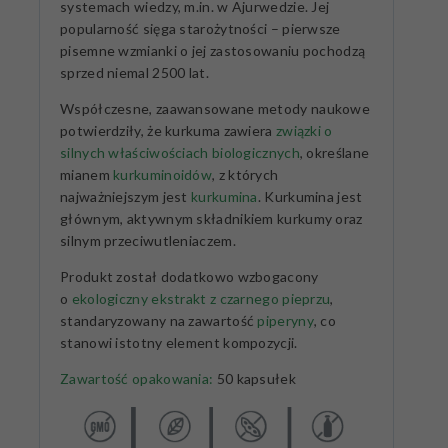
systemach wiedzy, m.in. w Ajurwedzie. Jej
popularność sięga starożytności – pierwsze
pisemne wzmianki o jej zastosowaniu pochodzą
sprzed niemal 2500 lat.
Współczesne, zaawansowane metody naukowe
potwierdziły, że kurkuma zawiera
związki o
silnych właściwościach biologicznych
, określane
mianem
kurkuminoidów
, z których
najważniejszym jest
kurkumina
. Kurkumina jest
głównym, aktywnym składnikiem kurkumy oraz
silnym przeciwutleniaczem.
Produkt został dodatkowo wzbogacony
o
ekologiczny ekstrakt z czarnego pieprzu
,
standaryzowany na zawartość
piperyny
, co
stanowi istotny element kompozycji.
Zawartość opakowania:
50 kapsułek