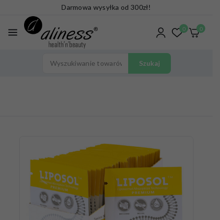
Darmowa wysyłka od 300zł!
0
0
Szukaj