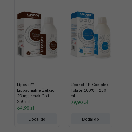
Liposol™
Liposol™ B Complex
Liposomalne Żelazo
Folate 100% – 250
20 mg, smak Coli –
ml
250 ml
79,90
zł
64,90
zł
Dodaj do
Dodaj do
koszyka
koszyka