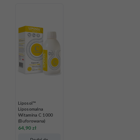
Liposol™
Liposomalna
Witamina C 1000
(Buforowana)
64,90
zł
Dodaj do