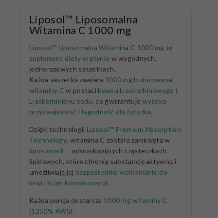
Liposol™ Liposomalna
Witamina C 1000 mg
Liposol™ Liposomalna Witamina C 1000 mg
to
suplement diety w płynie
w wygodnych,
jednorazowych saszetkach.
Każda saszetka zawiera
1000 mg buforowanej
witaminy C
w postaci
kwasu L-askorbinowego i
L-askorbinianu sodu
, co gwarantuje
wysoką
przyswajalność
i
łagodność dla żołądka
.
Dzięki technologii
Liposol™ Premium Absorption
Technology
, witamina C została zamknięta w
liposomach
– mikroskopijnych cząsteczkach
lipidowych, które chronią substancję aktywną i
umożliwiają jej
bezpośrednie wchłanianie do
krwi i ścian komórkowych
.
Każda porcja dostarcza
1000 mg witaminy C
(1250% RWS)
.