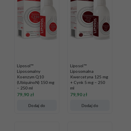
Liposol™
Liposol™
Liposomalny
Liposomalna
Koenzym Q10
Kwercetyna 125 mg
(UbiquinoN) 150 mg
+ Cynk 5 mg – 250
– 250 ml
ml
79,90
zł
79,90
zł
Dodaj do
Dodaj do
koszyka
koszyka