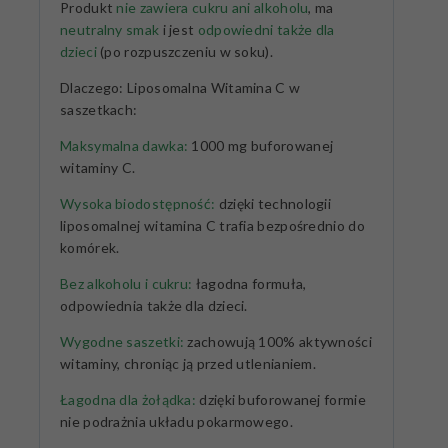
Produkt
nie zawiera cukru ani alkoholu
, ma
neutralny smak
i jest
odpowiedni także dla
dzieci
(po rozpuszczeniu w soku).
Dlaczego: Liposomalna Witamina C w
saszetkach:
Maksymalna dawka:
1000 mg buforowanej
witaminy C.
Wysoka biodostępność:
dzięki technologii
liposomalnej witamina C trafia bezpośrednio do
komórek.
Bez alkoholu i cukru:
łagodna formuła,
odpowiednia także dla dzieci.
Wygodne saszetki:
zachowują 100% aktywności
witaminy, chroniąc ją przed utlenianiem.
Łagodna dla żołądka:
dzięki buforowanej formie
nie podrażnia układu pokarmowego.