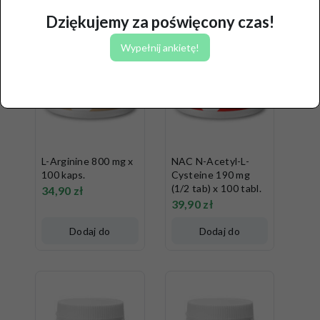
Dziękujemy za poświęcony czas!
Wypełnij ankietę!
L-Arginine 800 mg x
NAC N-Acetyl-L-
100 kaps.
Cysteine 190 mg
(1/2 tab) x 100 tabl.
34,90
zł
39,90
zł
Dodaj do
Dodaj do
koszyka
koszyka