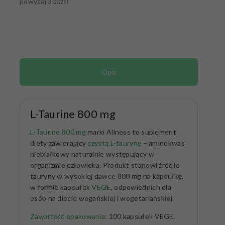
powyżej 300zł!
Opis
L-Taurine 800 mg
L-Taurine 800 mg
marki Aliness
to suplement
diety zawierający
czystą L-taurynę
– aminokwas
niebiałkowy naturalnie występujący w
organizmie człowieka. Produkt stanowi źródło
tauryny w wysokiej dawce 800 mg na kapsułkę,
w formie kapsułek
VEGE
, odpowiednich dla
osób na diecie wegańskiej i wegetariańskiej.
Zawartość opakowania:
100 kapsułek VEGE.