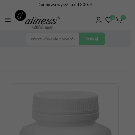
Darmowa wysyłka od 300zł!
0
0
Szukaj