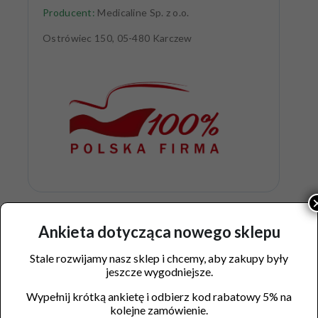
Producent:
Medicaline Sp. z o.o.
Ostrówiec 150, 05-480 Karczew
Ankieta dotycząca nowego sklepu
Podobne produkty
Stale rozwijamy nasz sklep i chcemy, aby zakupy były
jeszcze wygodniejsze.
Wypełnij krótką ankietę i odbierz kod rabatowy 5% na
kolejne zamówienie.