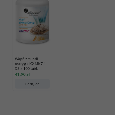
Wapń z muszli
ostryg z K2 MK7 i
D3 x 100 tabl.
41,90
zł
Dodaj do
koszyka