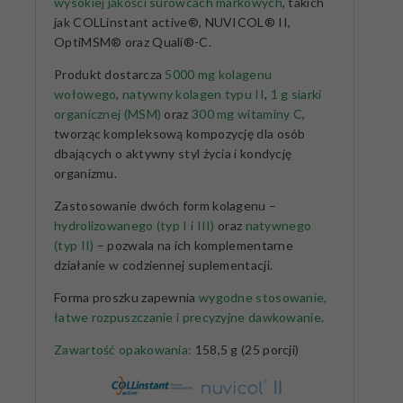
wysokiej jakości surowcach markowych
, takich
jak COLLinstant active®, NUVICOL® II,
OptiMSM® oraz Quali®-C.
Produkt dostarcza
5000 mg kolagenu
wołowego
,
natywny kolagen typu II
,
1 g siarki
organicznej (MSM)
oraz
300 mg witaminy C
,
tworząc kompleksową kompozycję dla osób
dbających o aktywny styl życia i kondycję
organizmu.
Zastosowanie dwóch form kolagenu –
hydrolizowanego (typ I i III)
oraz
natywnego
(typ II)
– pozwala na ich komplementarne
działanie w codziennej suplementacji.
Forma proszku zapewnia
wygodne stosowanie,
łatwe rozpuszczanie i precyzyjne dawkowanie
.
Zawartość opakowania:
158,5 g (25 porcji)