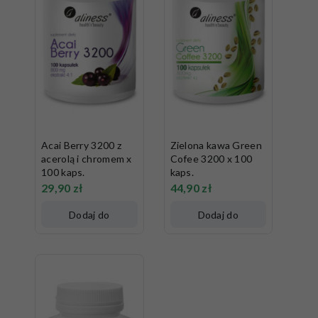
Acai Berry 3200 z
Zielona kawa Green
acerolą i chromem x
Cofee 3200 x 100
100 kaps.
kaps.
29,90
zł
44,90
zł
Dodaj do
Dodaj do
koszyka
koszyka