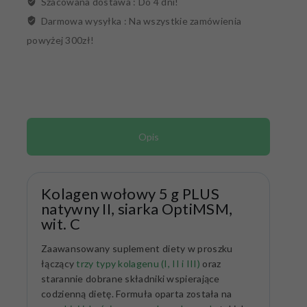
Szacowana dostawa :
Do 4 dni!
Darmowa wysyłka :
Na wszystkie zamówienia
powyżej 300zł!
Opis
Kolagen wołowy 5 g PLUS
natywny II, siarka OptiMSM,
wit. C
Zaawansowany suplement diety w proszku
łączący
trzy typy kolagenu (I, II i III)
oraz
starannie dobrane składniki wspierające
codzienną dietę. Formuła oparta została na