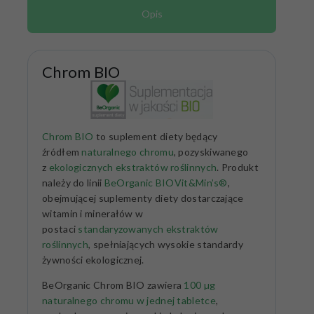
Opis
Chrom BIO
Chrom BIO
to suplement diety będący
źródłem
naturalnego chromu
, pozyskiwanego
z
ekologicznych ekstraktów roślinnych
. Produkt
należy do linii
BeOrganic BIOVit&Min’s®
,
obejmującej suplementy diety dostarczające
witamin i minerałów w
postaci
standaryzowanych ekstraktów
roślinnych
, spełniających wysokie standardy
żywności ekologicznej.
BeOrganic Chrom BIO zawiera
100 µg
naturalnego chromu w jednej tabletce
,