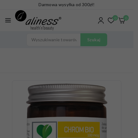
Darmowa wysyłka od 300zł!
0
0
Szukaj