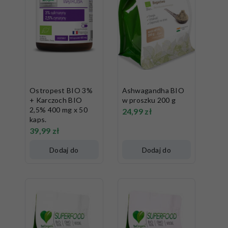
Ostropest BIO 3%
Ashwagandha BIO
+ Karczoch BIO
w proszku 200 g
2,5% 400 mg x 50
24,99
zł
kaps.
39,99
zł
Dodaj do
Dodaj do
koszyka
koszyka