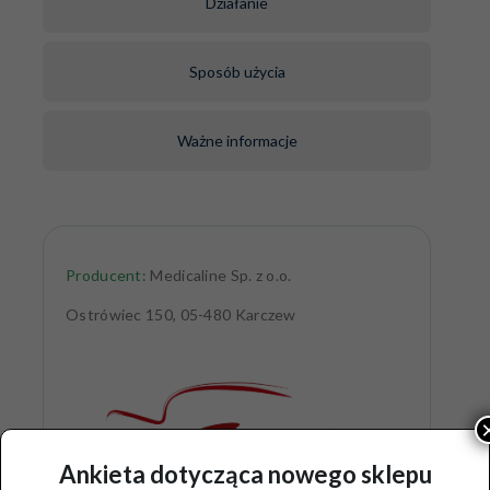
Działanie
Sposób użycia
Ważne informacje
Producent:
Medicaline Sp. z o.o.
Ostrówiec 150, 05-480 Karczew
Ankieta dotycząca nowego sklepu