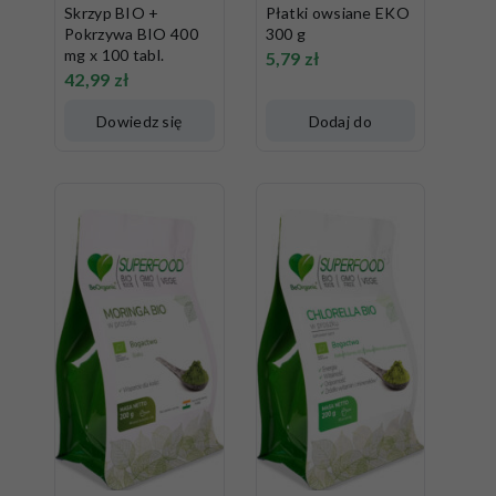
Skrzyp BIO +
Płatki owsiane EKO
Pokrzywa BIO 400
300 g
mg x 100 tabl.
5,79
zł
42,99
zł
Dowiedz się
Dodaj do
więcej
koszyka