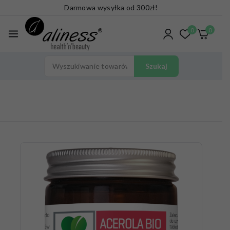
Darmowa wysyłka od 300zł!
0
0
Szukaj