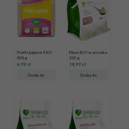
Płatki jaglane EKO
Maca BIO w proszku
300 g
200 g
6,99
zł
18,99
zł
Dodaj do
Dodaj do
koszyka
koszyka