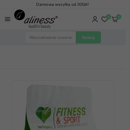
Darmowa wysyłka od 300zł!
0
0
Szukaj