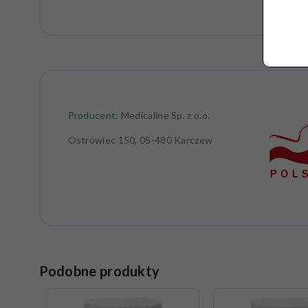
Producent:
Medicaline Sp. z o.o.
Ostrówiec 150, 05-480 Karczew
Podobne produkty