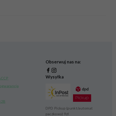
Obserwuj nas na:
Wysyłka
HACCP
kogwarancja
B2B
DPD Pickup (punkt/automat
paczkowy)
9zł