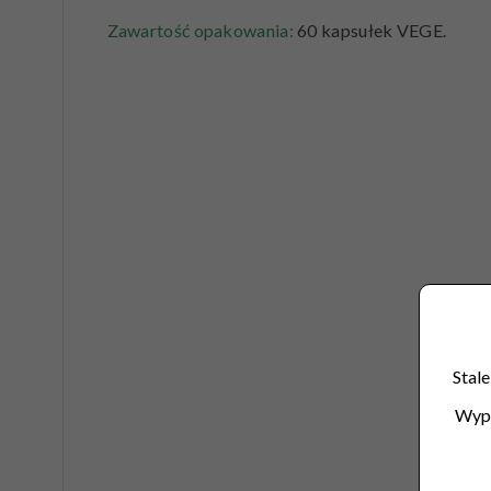
Zawartość opakowania:
60 kapsułek VEGE.
Stale
Wype