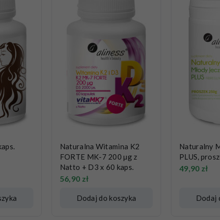
kaps.
Naturalna Witamina K2
Naturalny 
FORTE MK-7 200 µg z
PLUS, pros
Natto + D3 x 60 kaps.
49,90
zł
56,90
zł
szyka
Dodaj do koszyka
Dodaj 