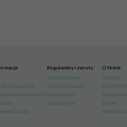
ormacje
Regulaminy i zwroty
O firmie
i
Regulamin sklepu
O Aliness
tyfikaty produktów
Polityka prywatności
Certyfikat 
cej o kapsułkach LICAPS
Formy dostawy
Certyfikat E
e konto
Koszty wysyłki
Kontakt
awienia Cookies
Współpraca 