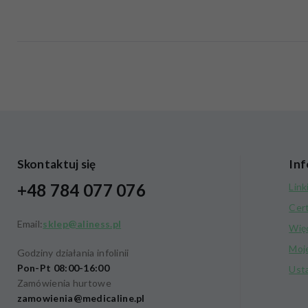
Skontaktuj się
Inf
+48 784 077 076
Link
Cer
Email:
sklep@aliness.pl
Wię
Moj
Godziny działania infolinii
Pon-Pt 08:00-16:00
Ust
Zamówienia hurtowe
zamowienia@medicaline.pl