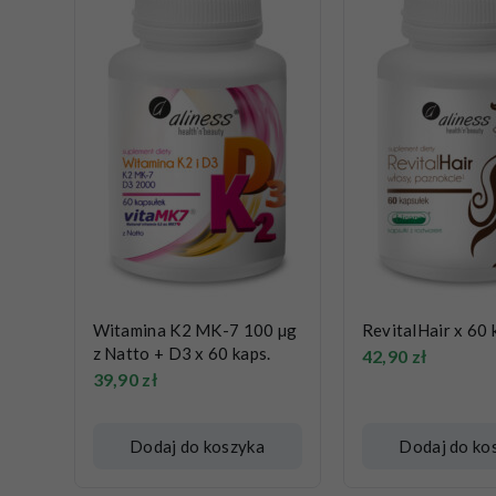
Witamina K2 MK-7 100 µg
RevitalHair x 60 
z Natto + D3 x 60 kaps.
42,90
zł
39,90
zł
Dodaj do koszyka
Dodaj do ko