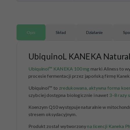
Opis
Skład
Działanie
Spo
UbiquinoL KANEKA Natur
Ubiquinol™ KANEKA 100 mg
marki Aliness to w
procesie fermentacji przez japońską firmę Kanek
Ubiquinol™ to
zredukowana, aktywna forma ko
szybciej dostępna biologicznie i nawet
3–8 razy 
Koenzym Q10 występuje naturalnie w mitochondri
stresem oksydacyjnym.
Produkt został wytworzony
na licencji Kaneka 