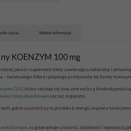
sób użycia
Ważne informacje
alny KOENZYM 100 mg
ysokiej jakości suplement diety zawierający naturalną i akty
a – światowego lidera i jedynego producenta tej formy koenzy
enzymu Q10
, która cechuje się znacznie wyższą biodostępnością 
skuteczniej absorbowana
przez organizm.
ach, gdzie uczestniczy w produkcji energii, wspiera funkcjon
Pharma Europe
, co gwarantuje czystość, stabilność i najwyższą j