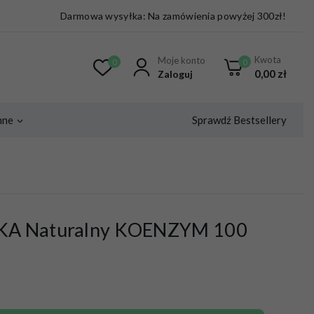
Darmowa wysyłka: Na zamówienia powyżej 300zł!
Kwota
Moje konto
0
0
0,00
zł
Zaloguj
Sprawdź Bestsellery
nne
KA Naturalny KOENZYM 100