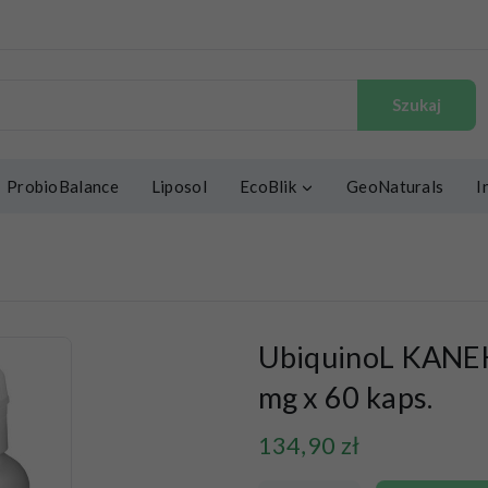
Szukaj
ProbioBalance
Liposol
EcoBlik
GeoNaturals
I
UbiquinoL KANE
mg x 60 kaps.
134,90
zł