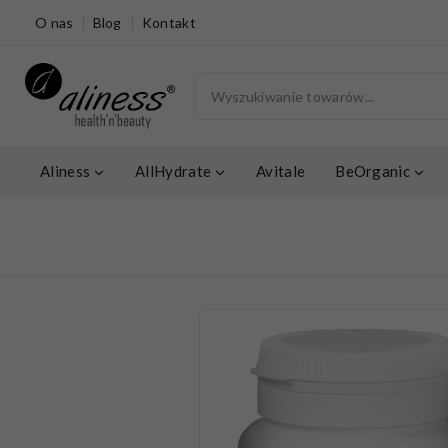
O nas
Blog
Kontakt
Aliness
AllHydrate
Avitale
BeOrganic