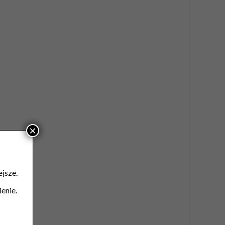
×
jsze.
enie.