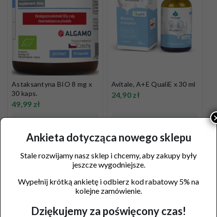
Astaksantyna BIO 8 mg x
Avitale, A+E QualiE x 30 ml
30 kaps.
24,90
zł
49,99
zł
Dodaj do koszyka
Dodaj do koszyka
Ankieta dotycząca nowego sklepu
Stale rozwijamy nasz sklep i chcemy, aby zakupy były
jeszcze wygodniejsze.
Wypełnij krótką ankietę i odbierz kod rabatowy 5% na
kolejne zamówienie.
Dziękujemy za poświęcony czas!