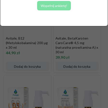
Wypełnij ankietę!
Avitale, B12
Avitale, BetaKaroten
(Metylokobalamina) 200 µg
CaroCare® 4,5 mg
x 30 ml
(naturalna prowitamina A) x
30 ml
44,90
zł
39,90
zł
Dodaj do koszyka
Dodaj do koszyka