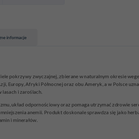
ne informacje
ziele pokrzywy zwyczajnej, zbierane w naturalnym okresie weget
i, Europy, Afryki Północnej oraz obu Ameryk, a w Polsce uznawa
 lasach i zaroślach.
mu, układ odpornościowy oraz pomaga utrzymać zdrowie serca
o zmniejszenia anemii. Produkt doskonale sprawdza się jako herb
amin i minerałów.