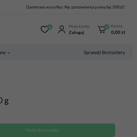
Darmowa wysyłka: Na zamówienia powyżej 300zł!
Kwota
Moje konto
0
0
0,00
zł
Zaloguj
Sprawdź Bestsellery
nne
0 g
Dodaj do koszyka