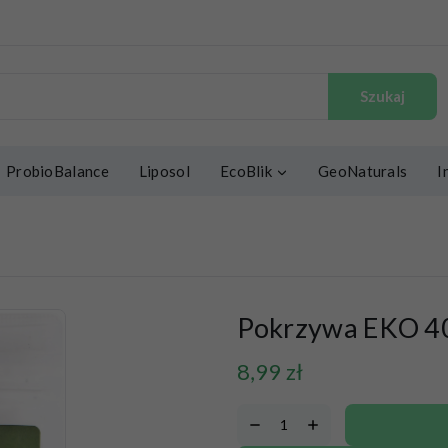
Szukaj
ProbioBalance
Liposol
EcoBlik
GeoNaturals
I
Pokrzywa EKO 4
8,99
zł