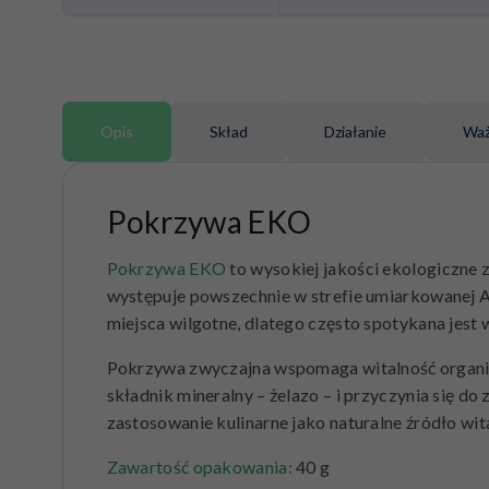
Opis
Skład
Działanie
Waż
Pokrzywa EKO
Pokrzywa EKO
to wysokiej jakości ekologiczne 
występuje powszechnie w strefie umiarkowanej Azj
miejsca wilgotne, dlatego często spotykana jest w
Pokrzywa zwyczajna wspomaga witalność organiz
składnik mineralny – żelazo – i przyczynia się d
zastosowanie kulinarne jako naturalne źródło wit
Zawartość opakowania:
40 g