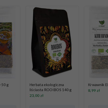
 50 g
Herbata ekologiczna
Krwawnik E
liściasta ROOIBOS 140 g
8,99
zł
23,00
zł