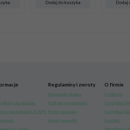
szyka
Dodaj do koszyka
Dodaj 
ormacje
Regulaminy i zwroty
O firmie
i
Regulamin sklepu
O Aliness
tyfikaty produktów
Polityka prywatności
Certyfikat 
cej o kapsułkach LICAPS
Formy dostawy
Certyfikat E
e konto
Koszty wysyłki
Kontakt
awienia Cookies
Współpraca 