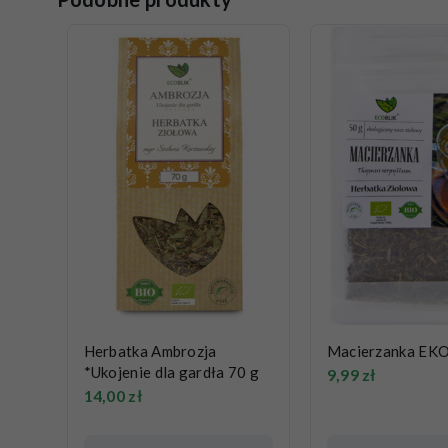
Herbatka Ambrozja
Macierzanka EKO
*Ukojenie dla gardła 70 g
9,99
zł
14,00
zł