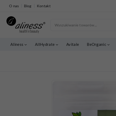
O nas
Blog
Kontakt
Aliness
AllHydrate
Avitale
BeOrganic