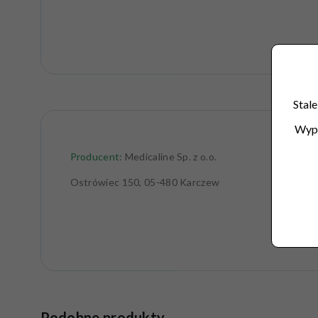
Stale
Wype
Producent:
Medicaline Sp. z o.o.
Ostrówiec 150, 05-480 Karczew
Podobne produkty