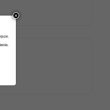
×
jsze.
enie.