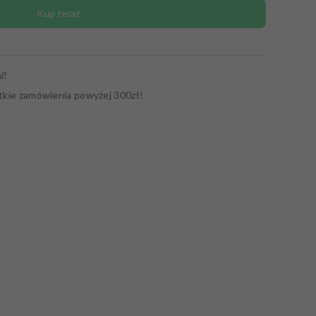
Kup teraz
i!
tkie zamówienia powyżej 300zł!