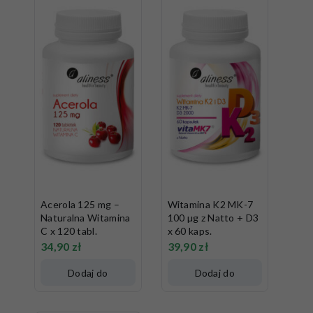
Acerola 125 mg –
Witamina K2 MK-7
Naturalna Witamina
100 µg z Natto + D3
C x 120 tabl.
x 60 kaps.
34,90
zł
39,90
zł
Dodaj do
Dodaj do
koszyka
koszyka