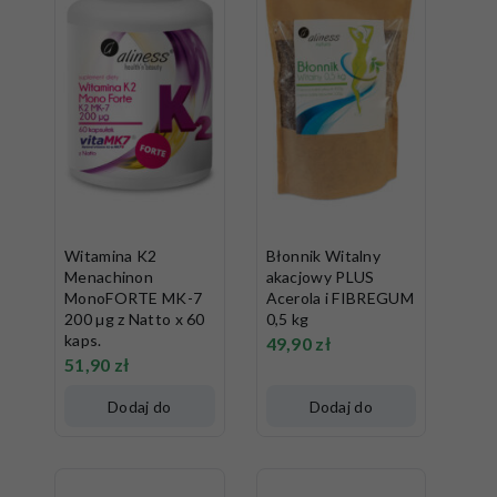
Witamina K2
Błonnik Witalny
Menachinon
akacjowy PLUS
MonoFORTE MK-7
Acerola i FIBREGUM
200 µg z Natto x 60
0,5 kg
kaps.
49,90
zł
51,90
zł
Dodaj do
Dodaj do
koszyka
koszyka