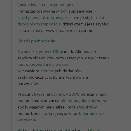
(amidu kwasu nikotynowego)
.
Forma zastosowana w tym suplemencie —
czysty kwas nikotynowy
— cechuje się
bardzo
dobrą biodostępnością
, dzięki czemu jest szybko
i skutecznie przyswajana przez organizm.
Skład i pochodzenie
Kwas nikotynowy 100%
marki Aliness nie
zawiera składników odzwierzęcych, dzięki czemu
jest
odpowiedni dla wegan
.
Nie zawiera sztucznych dodatków
technologicznych, konserwantów ani
barwników.
Produkt
Kwas nikotynowy 100%
polecany jest
osobom narażonym na
niedobory niacyny
, w tym
spożywającym niewielkie ilości produktów
pochodzenia zwierzęcego,
wegetarianom oraz
weganom
.
Pół miarki (porcja dzienna)
dostarcza
16 mg