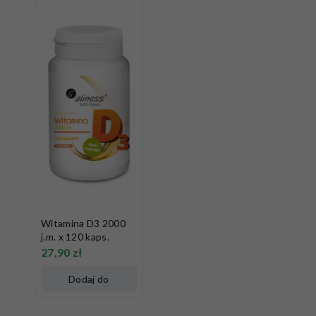
Witamina D3 2000
j.m. x 120 kaps.
27,90
zł
Dodaj do
koszyka