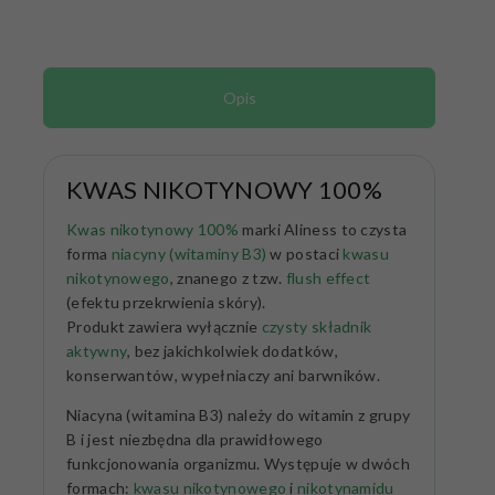
Opis
KWAS NIKOTYNOWY 100%
Kwas nikotynowy 100%
marki Aliness to czysta
forma
niacyny (witaminy B3)
w postaci
kwasu
nikotynowego
, znanego z tzw.
flush effect
(efektu przekrwienia skóry).
Produkt zawiera wyłącznie
czysty składnik
aktywny
, bez jakichkolwiek dodatków,
konserwantów, wypełniaczy ani barwników.
Niacyna (witamina B3) należy do witamin z grupy
B i jest niezbędna dla prawidłowego
funkcjonowania organizmu. Występuje w dwóch
formach:
kwasu nikotynowego
i
nikotynamidu