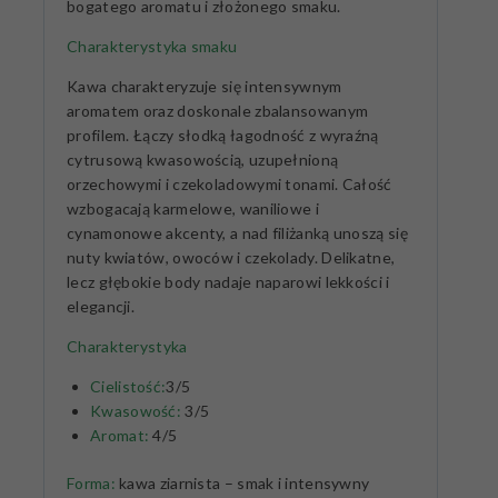
bogatego aromatu i złożonego smaku.
Charakterystyka smaku
Kawa charakteryzuje się intensywnym
aromatem oraz doskonale zbalansowanym
profilem. Łączy słodką łagodność z wyraźną
cytrusową kwasowością, uzupełnioną
orzechowymi i czekoladowymi tonami. Całość
wzbogacają karmelowe, waniliowe i
cynamonowe akcenty, a nad filiżanką unoszą się
nuty kwiatów, owoców i czekolady. Delikatne,
lecz głębokie body nadaje naparowi lekkości i
elegancji.
Charakterystyka
Cielistość:
3/5
Kwasowość:
3/5
Aromat:
4/5
Forma:
kawa ziarnista – smak i intensywny