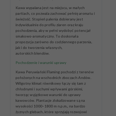
Kawa wypalana jest na miejscu, w małych
partiach, co pozwala zachować pełnię aromatu i
świeżość. Stopień palenia dobierany jest
indywidualnie do profilu ziaren oraz kraju
pochodzenia, aby w pełni wydobyć potencjał
smakowo-aromatyczny. To doskonała
propozycja zarówno do codziennego parzenia,
jak i do tworzenia własnych,
autorskich blendów.
Pochodzenie i warunki uprawy
Kawa Peruwiański Flaming pochodzi z terenów
położonych na wschodnich zboczach Andów.
Wilgotny klimat równikowy łączy się tam z
chłodnymi i suchymi wpływami górskimi,
tworząc wyjątkowe warunki do uprawy
kawowców. Plantacje zlokalizowane są na
wysokości 1000–1800 m n.p.m., na bardzo
żyznych glebach, które sprzyjają rozwojowi