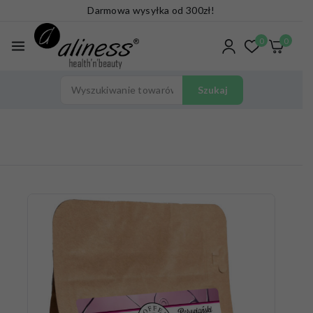
Darmowa wysyłka od 300zł!
0
0
Szukaj