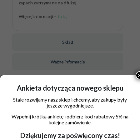
zapach zatrzymane na dłużej.
Więcej informacji –
tutaj
Skład
Ważne informacje
Ankieta dotycząca nowego sklepu
Stale rozwijamy nasz sklep i chcemy, aby zakupy były
Producent:
Medicaline Sp. z o.o.
jeszcze wygodniejsze.
Ostrówiec 150, 05-480 Karczew
Wypełnij krótką ankietę i odbierz kod rabatowy 5% na
kolejne zamówienie.
EAN: 5903242584930
Dziękujemy za poświęcony czas!