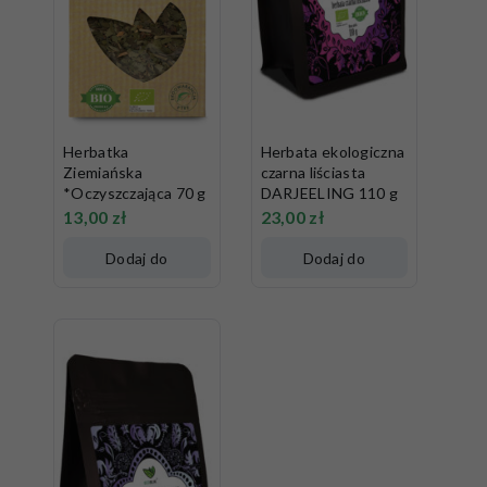
Herbatka
Herbata ekologiczna
Ziemiańska
czarna liściasta
*Oczyszczająca 70 g
DARJEELING 110 g
13,00
zł
23,00
zł
Dodaj do
Dodaj do
koszyka
koszyka