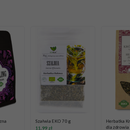
zna
Szałwia EKO 70 g
Herbatka K
dla zdrowia
11,99
zł