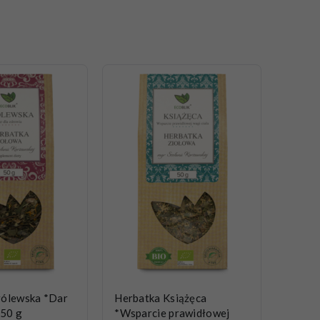
rólewska *Dar
Herbatka Książęca
 50 g
*Wsparcie prawidłowej