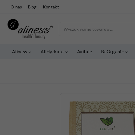
O nas
Blog
Kontakt
Aliness
AllHydrate
Avitale
BeOrganic