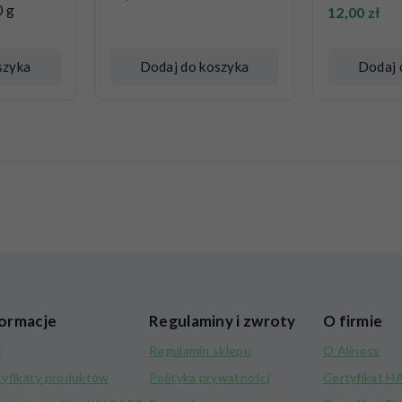
 g
12,00
zł
szyka
Dodaj do koszyka
Dodaj 
ormacje
Regulaminy i zwroty
O firmie
i
Regulamin sklepu
O Aliness
tyfikaty produktów
Polityka prywatności
Certyfikat 