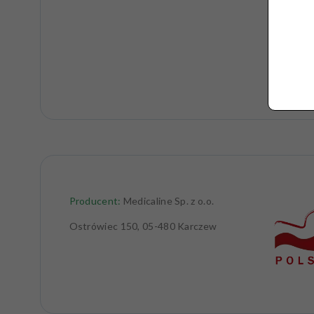
Producent:
Medicaline Sp. z o.o.
Ostrówiec 150, 05-480 Karczew