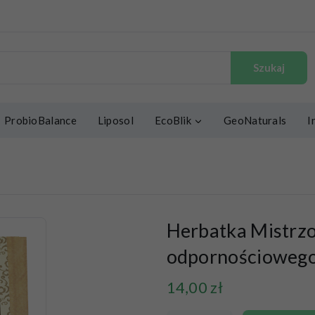
Szukaj
ProbioBalance
Liposol
EcoBlik
GeoNaturals
I
Herbatka Mistrz
odpornościowego
14,00
zł