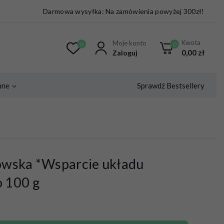
Darmowa wysyłka: Na zamówienia powyżej 300zł!
Kwota
Moje konto
0
0
0,00
zł
Zaloguj
Sprawdź Bestsellery
nne
owska *Wsparcie układu
 100 g