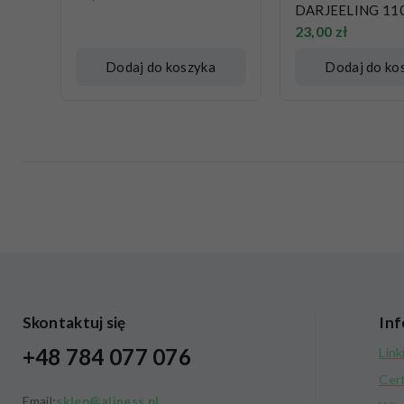
DARJEELING 110
23,00
zł
Dodaj do koszyka
Dodaj do ko
Skontaktuj się
Inf
+48 784 077 076
Link
Cer
Email:
sklep@aliness.pl