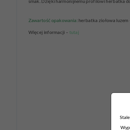
smak. Dzięki harmonijnemu profilowi herbatka d
Zawartość opakowania:
herbatka ziołowa luzem 
Więcej informacji –
tutaj
Stale
Wype