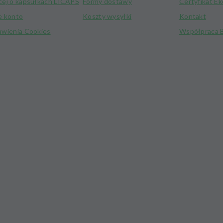
cej o kapsułkach LICAPS
Formy dostawy
Certyfikat E
e konto
Koszty wysyłki
Kontakt
awienia Cookies
Współpraca 