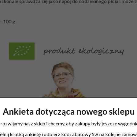
oskonale sprawdza się jako napój do codziennego picia i może
– 100 g
Ankieta dotycząca nowego sklepu
 rozwijamy nasz sklep i chcemy, aby zakupy były jeszcze wygodnie
łnij krótką ankietę i odbierz kod rabatowy 5% na kolejne zamówi