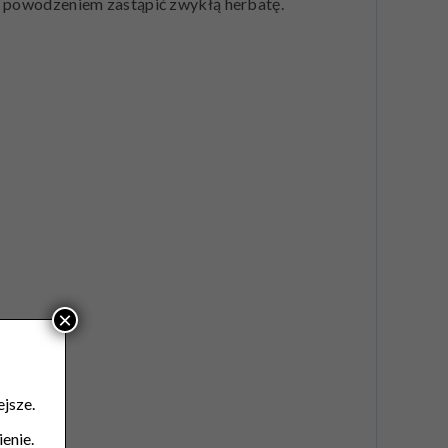
 z powodzeniem zastąpić zwykłą herbatę.
×
jsze.
enie.