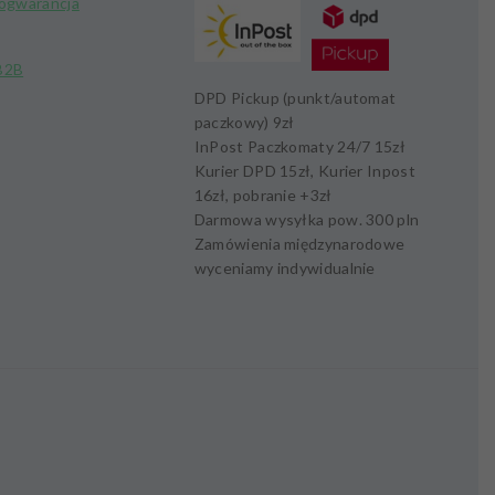
kogwarancja
B2B
DPD Pickup (punkt/automat
paczkowy)
9zł
InPost Paczkomaty 24/7
15zł
Kurier DPD
15zł,
Kurier Inpost
16zł
, pobranie +
3zł
Darmowa wysyłka pow.
300 pln
Zamówienia międzynarodowe
wyceniamy indywidualnie