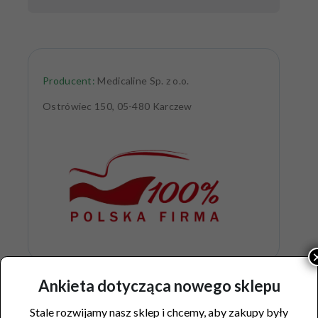
Producent:
Medicaline Sp. z o.o.
Ostrówiec 150, 05-480 Karczew
Ankieta dotycząca nowego sklepu
Podobne produkty
Stale rozwijamy nasz sklep i chcemy, aby zakupy były