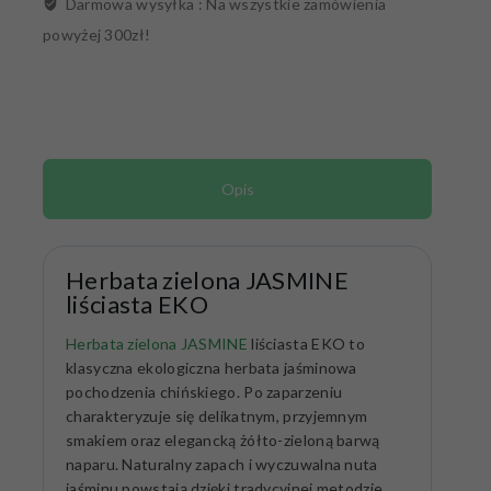
Darmowa wysyłka :
Na wszystkie zamówienia
powyżej 300zł!
Opis
Herbata zielona JASMINE
liściasta EKO
Herbata zielona JASMINE
liściasta EKO to
klasyczna ekologiczna herbata jaśminowa
pochodzenia chińskiego. Po zaparzeniu
charakteryzuje się delikatnym, przyjemnym
smakiem oraz elegancką żółto-zieloną barwą
naparu. Naturalny zapach i wyczuwalna nuta
jaśminu powstają dzięki tradycyjnej metodzie