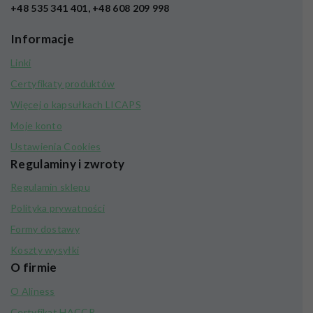
+48 535 341 401, +48 608 209 998
Informacje
Linki
Certyfikaty produktów
Więcej o kapsułkach LICAPS
Moje konto
Ustawienia Cookies
Regulaminy i zwroty
Regulamin sklepu
Polityka prywatności
Formy dostawy
Koszty wysyłki
O firmie
O Aliness
Certyfikat HACCP