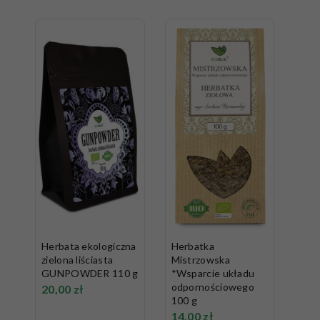
Herbata ekologiczna
Herbatka
zielona liściasta
Mistrzowska
GUNPOWDER 110 g
*Wsparcie układu
odpornościowego
20,00
zł
100 g
14,00
zł