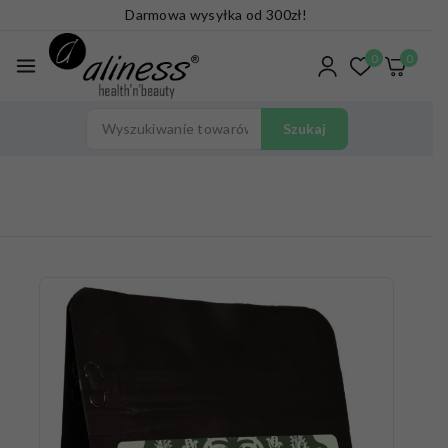
Darmowa wysyłka od 300zł!
0
0
Szukaj