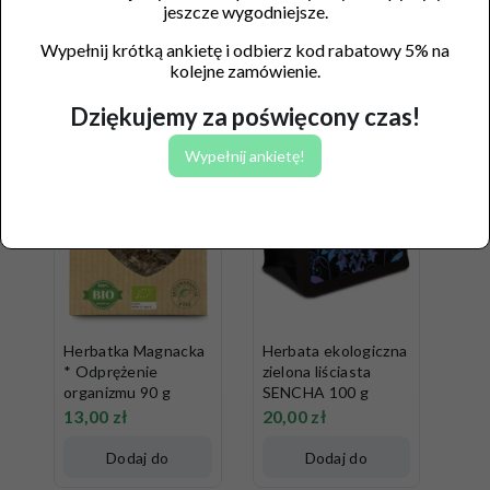
jeszcze wygodniejsze.
Wypełnij krótką ankietę i odbierz kod rabatowy 5% na
kolejne zamówienie.
Dziękujemy za poświęcony czas!
Wypełnij ankietę!
Herbatka Magnacka
Herbata ekologiczna
* Odprężenie
zielona liściasta
organizmu 90 g
SENCHA 100 g
13,00
zł
20,00
zł
Dodaj do
Dodaj do
koszyka
koszyka