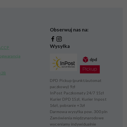
Obserwuj nas na:
Wysyłka
HACCP
kogwarancja
B2B
DPD Pickup (punkt/automat
paczkowy)
9zł
InPost Paczkomaty 24/7
15zł
Kurier DPD
15zł,
Kurier Inpost
16zł
, pobranie +
3zł
Darmowa wysyłka pow.
300 pln
Zamówienia międzynarodowe
wyceniamy indywidualnie