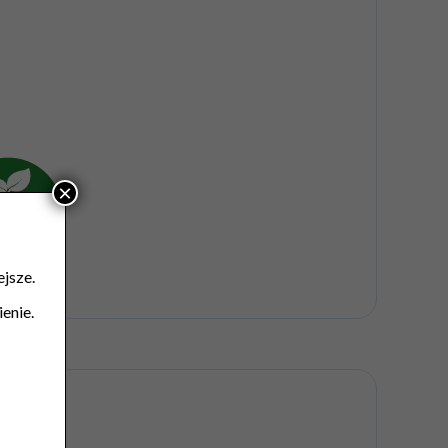
×
jsze.
enie.