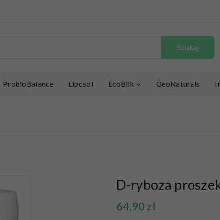
Szukaj
ProbioBalance
Liposol
EcoBlik
GeoNaturals
I
D-ryboza proszek
64,90
zł