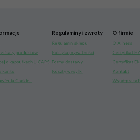
ormacje
Regulaminy i zwroty
O firmie
i
Regulamin sklepu
O Aliness
tyfikaty produktów
Polityka prywatności
Certyfikat 
cej o kapsułkach LICAPS
Formy dostawy
Certyfikat E
e konto
Koszty wysyłki
Kontakt
awienia Cookies
Współpraca 