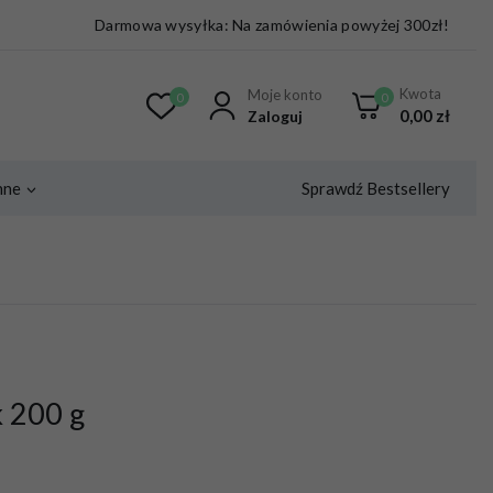
Darmowa wysyłka: Na zamówienia powyżej 300zł!
Kwota
Moje konto
0
0
0,00
zł
Zaloguj
Sprawdź Bestsellery
nne
 200 g