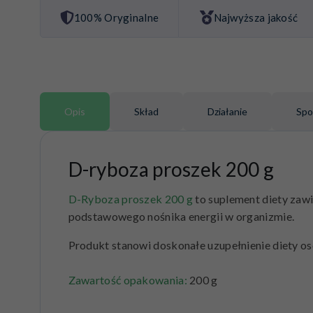
100% Oryginalne
Najwyższa jakość
Opis
Skład
Działanie
Spo
D-ryboza proszek 200 g
D-Ryboza proszek 200 g
to suplement diety
zawi
podstawowego nośnika energii w organizmie.
Produkt stanowi doskonałe uzupełnienie diety os
Zawartość opakowania:
200 g