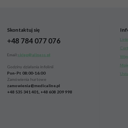
Skontaktuj się
Inf
+48 784 077 076
Link
Cer
Email:
sklep@aliness.pl
Wię
Moj
Godziny działania infolinii
Pon-Pt 08:00-16:00
Ust
Zamówienia hurtowe
zamowienia@medicaline.pl
+48 535 341 401, +48 608 209 998