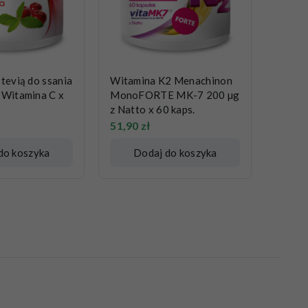
Stevią do ssania
Witamina K2 Menachinon
 Witamina C x
MonoFORTE MK-7 200 µg
z Natto x 60 kaps.
51,90
zł
do koszyka
Dodaj do koszyka