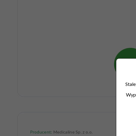
Stale
Wype
Producent:
Medicaline Sp. z o.o.