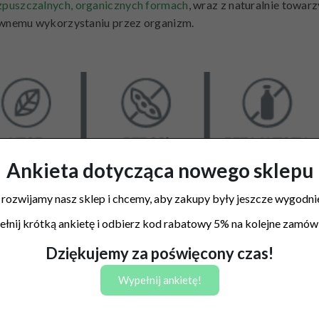
zpuszczalnych, organicznych formach
, wraz z naturalnie towa
ywnemu wykorzystaniu przez organizm.
Ankieta dotycząca nowego sklepu
 rozwijamy nasz sklep i chcemy, aby zakupy były jeszcze wygodnie
łnij krótką ankietę i odbierz kod rabatowy 5% na kolejne zamówi
Dziękujemy za poświęcony czas!
Wypełnij ankietę!