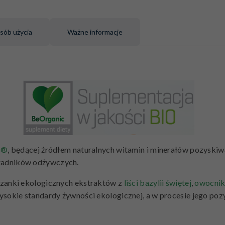
sób użycia
Ważne informacje
s®
, będącej źródłem naturalnych witamin i minerałów pozyski
kładników odżywczych.
zanki ekologicznych ekstraktów z
liści bazylii świętej
,
owocnik
okie standardy żywności ekologicznej, a w procesie jego po