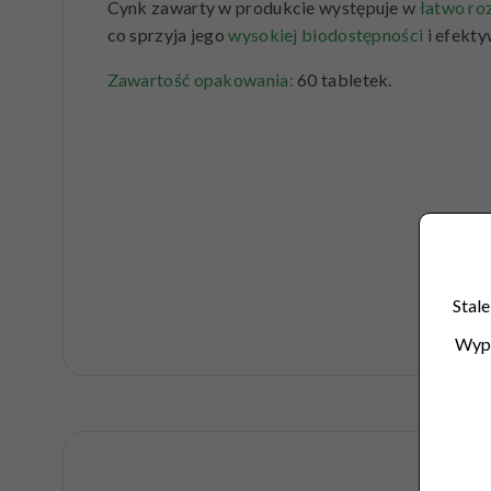
Cynk zawarty w produkcie występuje w
łatwo ro
co sprzyja jego
wysokiej biodostępności
i efekt
Zawartość opakowania:
60 tabletek.
Stale
Wype