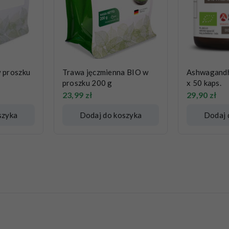
w proszku
Trawa jęczmienna BIO w
Ashwagand
proszku 200 g
x 50 kaps.
23,99
zł
29,90
zł
szyka
Dodaj do koszyka
Dodaj 