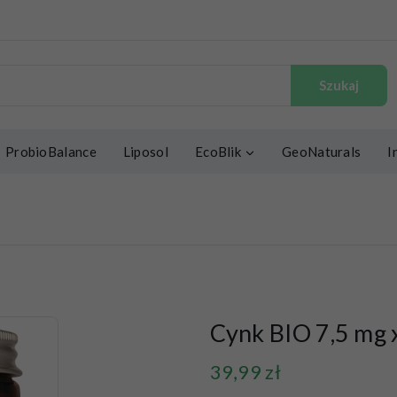
Szukaj
ProbioBalance
Liposol
EcoBlik
GeoNaturals
I
Cynk BIO 7,5 mg x
39,99
zł