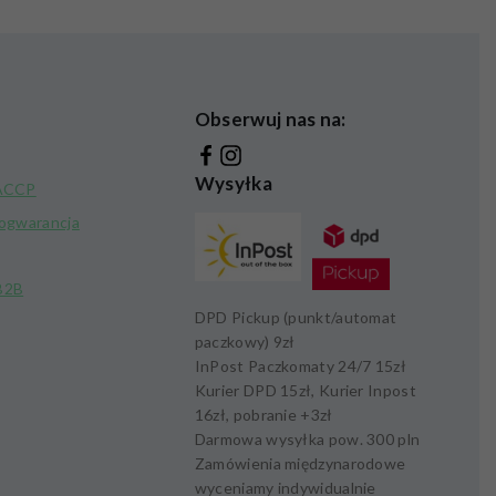
Obserwuj nas na:
Wysyłka
HACCP
kogwarancja
B2B
DPD Pickup (punkt/automat
paczkowy)
9zł
InPost Paczkomaty 24/7
15zł
Kurier DPD
15zł,
Kurier Inpost
16zł
, pobranie +
3zł
Darmowa wysyłka pow.
300 pln
Zamówienia międzynarodowe
wyceniamy indywidualnie