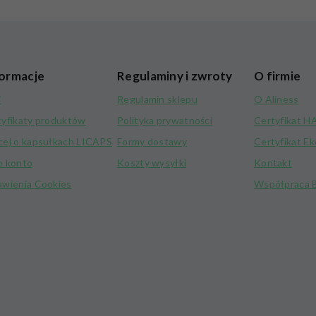
ormacje
Regulaminy i zwroty
O firmie
i
Regulamin sklepu
O Aliness
tyfikaty produktów
Polityka prywatności
Certyfikat 
cej o kapsułkach LICAPS
Formy dostawy
Certyfikat E
e konto
Koszty wysyłki
Kontakt
awienia Cookies
Współpraca 