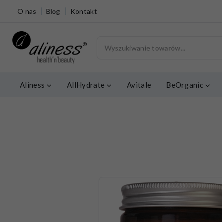
O nas
Blog
Kontakt
Aliness
AllHydrate
Avitale
BeOrganic