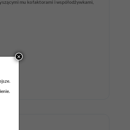
rzyszącymi mu kofaktorami i współodżywkami,
×
jsze.
enie.