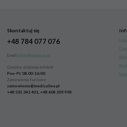
Skontaktuj się
Inf
+48 784 077 076
Link
Cer
Email:
sklep@aliness.pl
Wię
Moj
Godziny działania infolinii
Pon-Pt 08:00-16:00
Ust
Zamówienia hurtowe
zamowienia@medicaline.pl
+48 535 341 401, +48 608 209 998