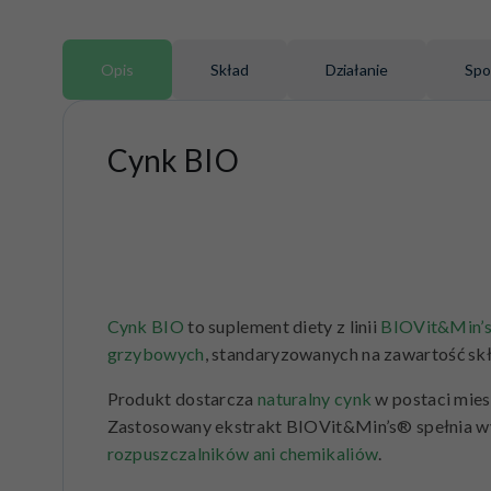
Opis
Skład
Działanie
Spo
Cynk BIO
Cynk BIO
to suplement diety z linii
BIOVit&Min’
grzybowych
, standaryzowanych na zawartość s
Produkt dostarcza
naturalny cynk
w postaci mies
Zastosowany ekstrakt BIOVit&Min’s® spełnia wys
rozpuszczalników ani chemikaliów
.