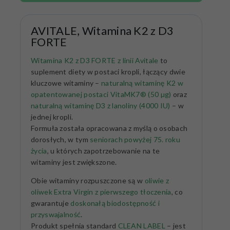
AVITALE, Witamina K2 z D3
FORTE
Witamina K2 z D3 FORTE z linii Avitale
to
suplement diety w postaci kropli, łączący dwie
kluczowe witaminy –
naturalną witaminę K2 w
opatentowanej postaci VitaMK7® (50 µg)
oraz
naturalną witaminę D3 z lanoliny (4000 IU)
– w
jednej kropli.
Formuła została opracowana z myślą o osobach
dorosłych, w tym
seniorach powyżej 75. roku
życia
, u których zapotrzebowanie na te
witaminy jest zwiększone.
Obie witaminy rozpuszczone są w
oliwie z
oliwek Extra Virgin z pierwszego tłoczenia
, co
gwarantuje
doskonałą biodostępność i
przyswajalność
.
Produkt spełnia standard
CLEAN LABEL
– jest