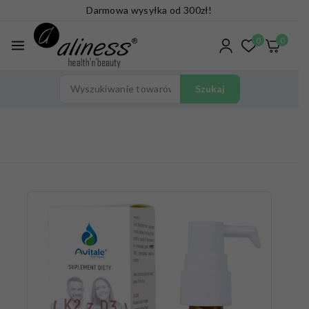
Darmowa wysyłka od 300zł!
0
0
Szukaj