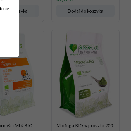
enie.
aj do koszyka
Dodaj do koszyka
rności MIX BIO
Moringa BIO w proszku 200