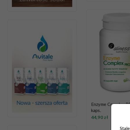
Enzyme Complex P
kaps.
44,90
zł
Stale