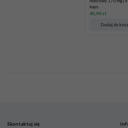
masłowy 170 mg) x
kaps.
45,90
zł
Dodaj do kos
Skontaktuj się
Inf