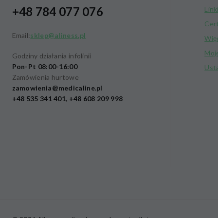
+48 784 077 076
Link
Cer
Email:
sklep@aliness.pl
Wię
Moj
Godziny działania infolinii
Pon-Pt 08:00-16:00
Ust
Zamówienia hurtowe
zamowienia@medicaline.pl
+48 535 341 401, +48 608 209 998