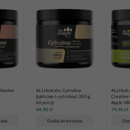
Alanina
ALLHydrate, Cytrulina
ALLHydrat
(jabłczan l-cytruliny) 300 g,
Creatine
60 porcji
Apple 380
44,90
zł
79,90
zł
zyka
Dodaj do koszyka
Dod