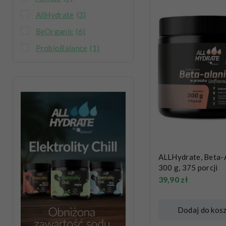
AllHydrate
(3)
BeOrganic
(6)
ProbioBalance
(1)
ALLHydrate, Beta-
300 g, 375 porcji
39,90
zł
Dodaj do kos