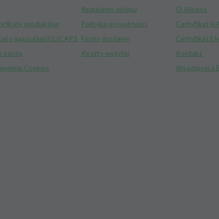
i
Regulamin sklepu
O Aliness
tyfikaty produktów
Polityka prywatności
Certyfikat 
cej o kapsułkach LICAPS
Formy dostawy
Certyfikat E
e konto
Koszty wysyłki
Kontakt
awienia Cookies
Współpraca 