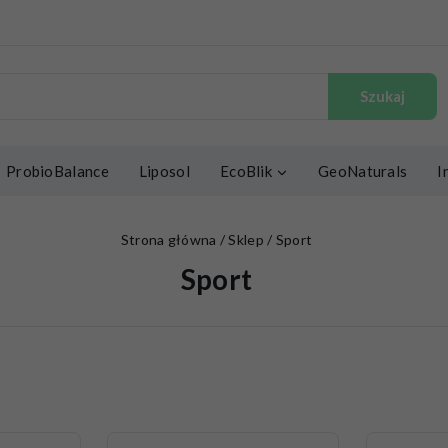
Szukaj
ProbioBalance
Liposol
EcoBlik
GeoNaturals
I
Strona główna
/
Sklep
/
Sport
Sport