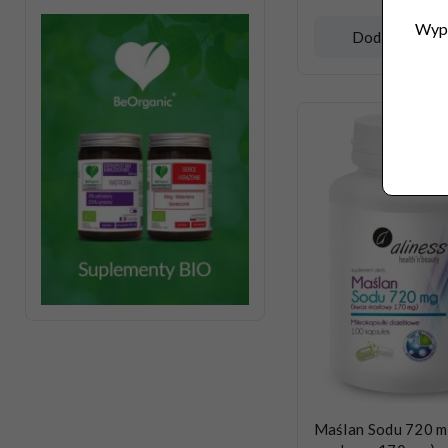
Wype
Dodaj do kos
Maślan Sodu 720 m