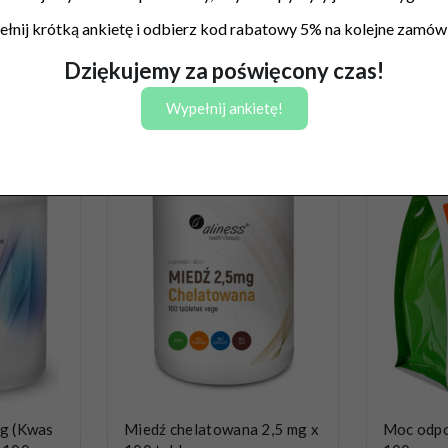
łnij krótką ankietę i odbierz kod rabatowy 5% na kolejne zamówi
zyka
Dodaj do koszyka
Dod
Dziękujemy za poświęcony czas!
Wypełnij ankietę!
g (Kwas
Miedź chelatowana 2,5 mg x
Moc odpo