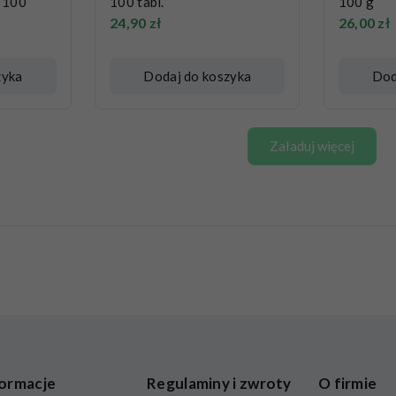
 100
100 tabl.
100 g
24,90
zł
26,00
zł
zyka
Dodaj do koszyka
Dod
Załaduj więcej
ormacje
Regulaminy i zwroty
O firmie