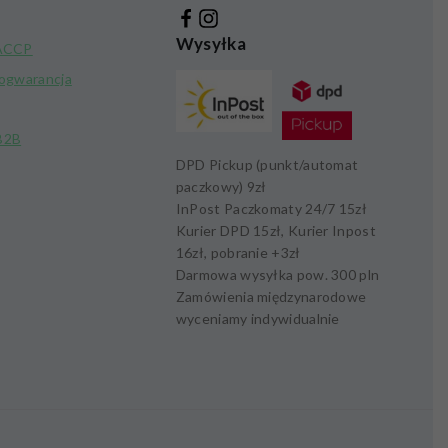
Wysyłka
HACCP
kogwarancja
B2B
DPD Pickup (punkt/automat
paczkowy)
9zł
InPost Paczkomaty 24/7
15zł
Kurier DPD
15zł,
Kurier Inpost
16zł
, pobranie +
3zł
Darmowa wysyłka pow.
300 pln
Zamówienia międzynarodowe
wyceniamy indywidualnie