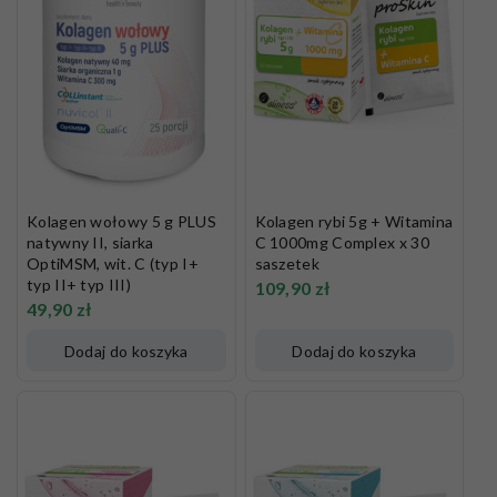
Kolagen wołowy 5 g PLUS
Kolagen rybi 5g + Witamina
natywny II, siarka
C 1000mg Complex x 30
OptiMSM, wit. C (typ I+
saszetek
typ II+ typ III)
109,90
zł
49,90
zł
Dodaj do koszyka
Dodaj do koszyka