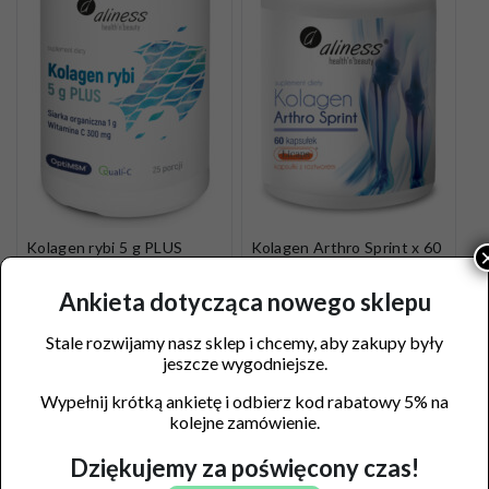
Kolagen rybi 5 g PLUS
Kolagen Arthro Sprint x 60
siarka OptiMSM, wit C x 25
kaps.
porcji, proszek 157,5 g
49,90
zł
Ankieta dotycząca nowego sklepu
49,90
zł
Stale rozwijamy nasz sklep i chcemy, aby zakupy były
Dodaj do koszyka
Dodaj do koszyka
jeszcze wygodniejsze.
Wypełnij krótką ankietę i odbierz kod rabatowy 5% na
kolejne zamówienie.
Dziękujemy za poświęcony czas!