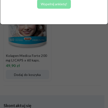
Wypełnij ankietę!
Kolagen Medica Forte 200
mg LICAPS x 60 kaps.
49,90
zł
Dodaj do koszyka
Skontaktuj się